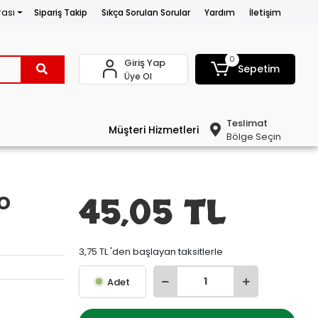
rası
Sipariş Takip
Sıkça Sorulan Sorular
Yardım
İletişim
0
Giriş Yap
Sepetim
Üye Ol
Teslimat
Müşteri Hizmetleri
Bölge Seçin
o
45,05 TL
3,75 TL 'den başlayan taksitlerle
Adet