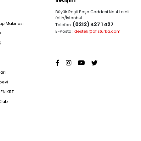
İletişim
Büyük Reşit Paşa Caddesi No:4 Laleli
fatih/İstanbul
ap Makinesi
(0212) 427 1 427
Telefon:
E-Posta :
destek@ofisturka.com
G
S
ları
abevi
EN KRT.
Club