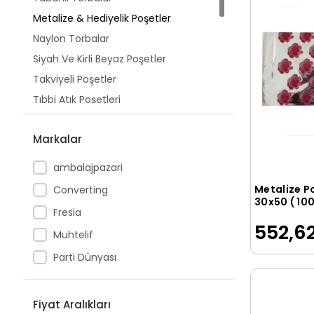
Metalize & Hediyelik Poşetler
Naylon Torbalar
Siyah Ve Kirli Beyaz Poşetler
Takviyeli Poşetler
Tıbbi Atık Poşetleri
Balonlu Naylonlar
Markalar
Mağaza Poşetleri
Vakumlu Saklama Poşeti
ambalajpazari
Şeffaf Bantlı Poşet
Metalize P
Converting
Hışır & Atlet Poşetler
30x50 ( 100
Fresia
Market ve Manav Poşetleri
552,62
Muhtelif
Kart Poşetleri
Parti Dünyası
Fiyat Aralıkları