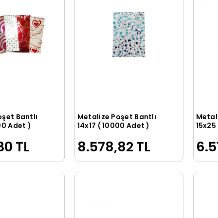
oşet Bantlı
Metalize Poşet Bantlı
Metal
Sepete Ekle
Sepete Ekle
00 Adet )
14x17 ( 10000 Adet )
15x25
30 TL
8.578,82 TL
6.5