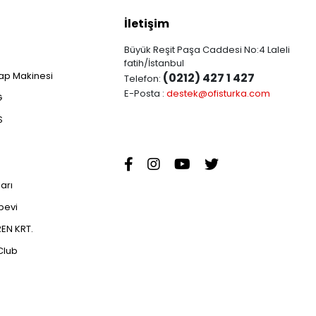
İletişim
Büyük Reşit Paşa Caddesi No:4 Laleli
fatih/İstanbul
ap Makinesi
(0212) 427 1 427
Telefon:
E-Posta :
destek@ofisturka.com
G
S
ları
abevi
EN KRT.
Club