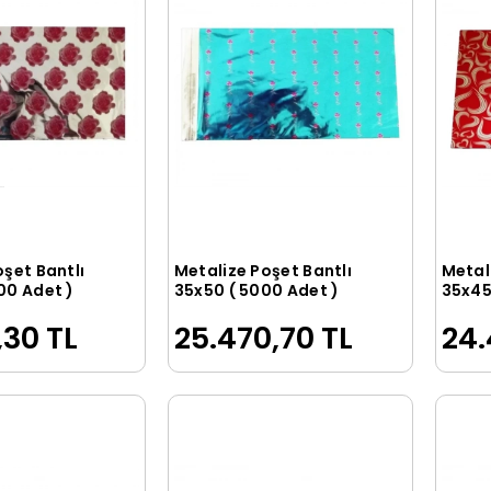
oşet Bantlı
Metalize Poşet Bantlı
Metal
Sepete Ekle
Sepete Ekle
00 Adet )
35x50 ( 5000 Adet )
35x45
,30 TL
25.470,70 TL
24.