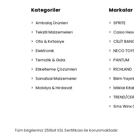
Kategoriler
Markalar
Ambalaj Ürünleri
SPRITE
Tekstil Malzemeleri
Casio Hes
Ofis & Kırtasiye
CİLLİT BAN
Elektronik
NECO TOY
Temizlik & Gıda
PANTUM
Etiketleme Çözümleri
RİCHLAND
Sanatsal Malzemeler
Bilim Yayın
Mobilya & Hırdavat
İstiklal Kit
TREND/CER
Sms Winx 
Tüm bilgileriniz 256bit SSL Sertifikası ile korunmaktadır.