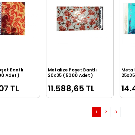
oşet Bantlı
Metalize Poşet Bantlı
Metal
Sepete Ekle
Sepete Ekle
00 Adet )
20x35 ( 5000 Adet )
25x35
07 TL
11.588,65 TL
14.
1
2
3
...