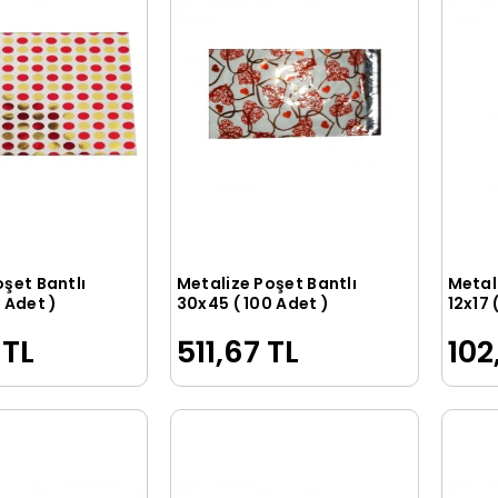
oşet Bantlı
Metalize Poşet Bantlı
Metal
Sepete Ekle
Sepete Ekle
 Adet )
30x45 ( 100 Adet )
12x17 
 TL
511,67 TL
102