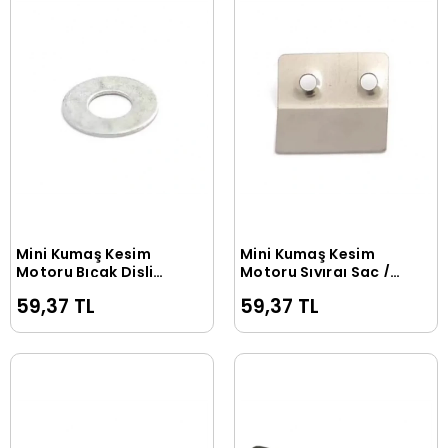
Mini Kumaş Kesim
Mini Kumaş Kesim
Sepete Ekle
Sepete Ekle
Motoru Bıçak Dişli
Motoru Sıyırgı Sac /
Pul / PLS-65-G6
PLS-70-B27
59,37 TL
59,37 TL