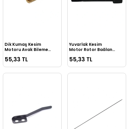
Dik Kumaş Kesim
Yuvarlak Kesim
Sepete Ekle
Sepete Ekle
Motoru Ayak Bileme
Motor Rotor Bağlantı
Üst Ayar Somunu Sol
Vidası / S-108
55,33 TL
55,33 TL
/ 4C2-86