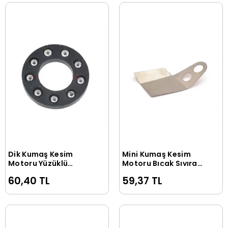
Dik Kumaş Kesim
Mini Kumaş Kesim
Sepete Ekle
Sepete Ekle
Motoru Yüzüklü
Motoru Bıçak Sıyırgı
Bileme Şaft / 71C3-15
Sac / PLS-65-G37
60,40 TL
59,37 TL