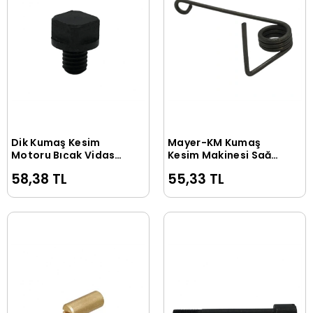
Dik Kumaş Kesim
Mayer-KM Kumaş
Sepete Ekle
Sepete Ekle
Motoru Bıçak Vidası
Kesim Makinesi Sağ
/ 24C1-3
Palet Yay / M-525
58,38 TL
55,33 TL