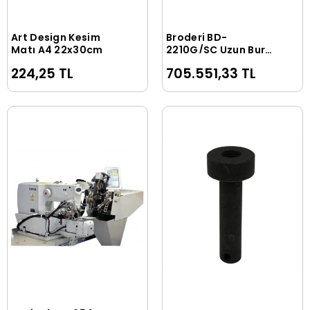
Art Design Kesim
Broderi BD-
Sepete Ekle
Sepete Ekle
Matı A4 22x30cm
2210G/SC Uzun Burun
Kot Eskitme Otomatı
224,25 TL
705.551,33 TL