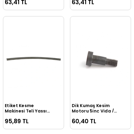
63,41 TL
63,41 TL
/ 4C2-85
Etiket Kesme
Dik Kumaş Kesim
Sepete Ekle
Sepete Ekle
Makinesi Teli Yassı
Motoru 5inç Vida /
Geniş 0,13cm
KX-182
95,89 TL
60,40 TL
6,00x0,20mm