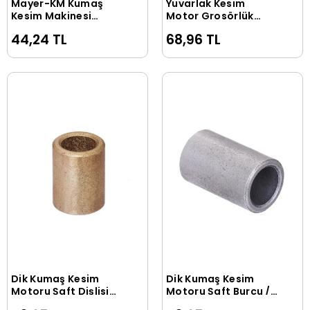
Mayer-KM Kumaş
Yuvarlak Kesim
Sepete Ekle
Sepete Ekle
Kesim Makinesi
Motor Grosörlük
Motor Rulmanı / M-
Kapağı/S-148
44,24 TL
68,96 TL
123
Dik Kumaş Kesim
Dik Kumaş Kesim
Sepete Ekle
Sepete Ekle
Motoru Şaft Dişlisi
Motoru Şaft Burcu /
Burcu / 90C4-29
90C4-33