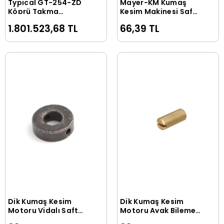
Typical GT-254-ZD
Mayer-KM Kumaş
Sepete Ekle
Sepete Ekle
Köprü Takma
Kesim Makinesi Şaft
Otomatı Çift İğne
Pimi / M-407
1.801.523,68 TL
66,39 TL
Dik Kumaş Kesim
Dik Kumaş Kesim
Sepete Ekle
Sepete Ekle
Motoru Vidalı Şaft
Motoru Ayak Bileme
Alt Bilezik / 5C5-16
Üst Ayar Somunu Sağ