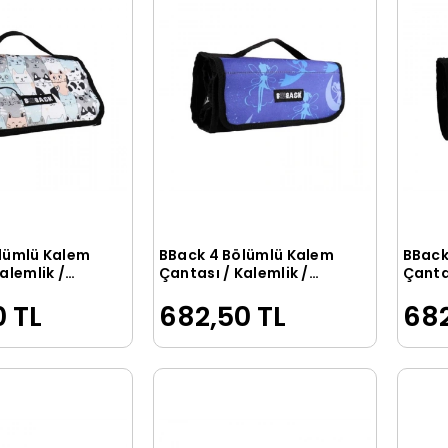
lümlü Kalem
BBack 4 Bölümlü Kalem
BBack
Sepete Ekle
Sepete Ekle
alemlik /
Çantası / Kalemlik /
Çantas
su KEDİLER
Kalem Kutusu PERİ
Kalem
 TL
682,50 TL
682
DESENLİ