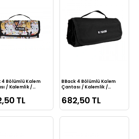
 4 Bölümlü Kalem
BBack 4 Bölümlü Kalem
Sepete Ekle
Sepete Ekle
ı / Kalemlik /
Çantası / Kalemlik /
 Kutusu Sevimli
Kalem Kutusu SİYAH
,50 TL
682,50 TL
ler