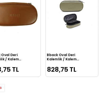
 Oval Deri
Bback Oval Deri
Sepete Ekle
Sepete Ekle
lik / Kalem
Kalemlik / Kalem
u TABA
Kutusu HAKİ YEŞİL
,75 TL
828,75 TL
9