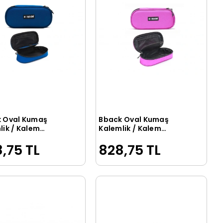
 Oval Kumaş
Bback Oval Kumaş
Sepete Ekle
Sepete Ekle
lik / Kalem
Kalemlik / Kalem
u MAVİ
Kutusu FUŞYA
,75 TL
828,75 TL