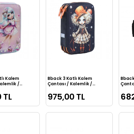
tlı Kalem
Bback 3 Katlı Kalem
Bback
Sepete Ekle
Sepete Ekle
alemlik /
Çantası / Kalemlik /
Çantas
su Patenli
Kalem Kutusu Gotik Kız
Kalem
 TL
975,00 TL
682
Köpek