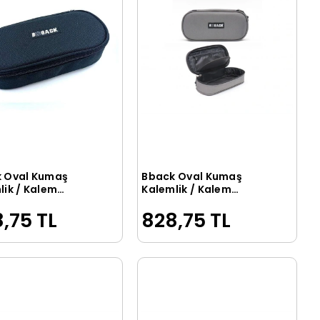
 Oval Kumaş
Bback Oval Kumaş
Sepete Ekle
Sepete Ekle
lik / Kalem
Kalemlik / Kalem
u SİYAH
Kutusu GRİ
,75 TL
828,75 TL