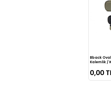
Bback Ova
Kalemlik /
Kutusu HAKİ
0,00 T