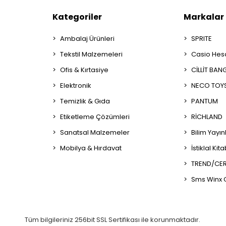
Kategoriler
Markalar
Ambalaj Ürünleri
SPRITE
Tekstil Malzemeleri
Casio Hes
Ofis & Kırtasiye
CİLLİT BAN
Elektronik
NECO TOY
Temizlik & Gıda
PANTUM
Etiketleme Çözümleri
RİCHLAND
Sanatsal Malzemeler
Bilim Yayın
Mobilya & Hırdavat
İstiklal Kit
TREND/CER
Sms Winx 
Tüm bilgileriniz 256bit SSL Sertifikası ile korunmaktadır.