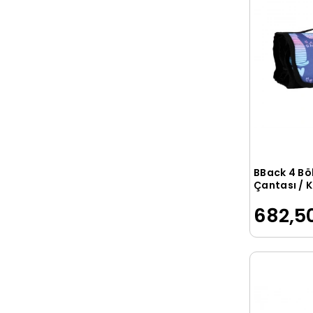
BBack 4 Bö
Çantası / K
Kalem Kutu
682,50
DEGRADE