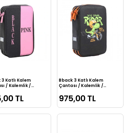
 3 Katlı Kalem
Bback 3 Katlı Kalem
Sepete Ekle
Sepete Ekle
ı / Kalemlik /
Çantası / Kalemlik /
 Kutusu Black
Kalem Kutusu Siyah
,00 TL
975,00 TL
Dino