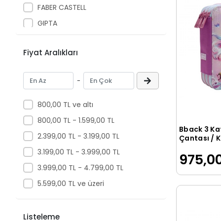
FABER CASTELL
GIPTA
Gıpta
Fiyat Aralıkları
Hakan Cars
JACBAG
-
KALEMLİG
KAUKKO
800,00 TL ve altı
Keskin Color
800,00 TL - 1.599,00 TL
Bback 3 Ka
LUMBERJACK
2.399,00 TL - 3.199,00 TL
Çantası / K
Kalem Kutu
Lutart
3.199,00 TL - 3.999,00 TL
975,00
Kız
Maped
3.999,00 TL - 4.799,00 TL
ME ÇANTA
5.599,00 TL ve üzeri
MIKRO
Muhtelif
Listeleme