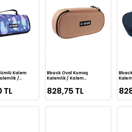
lümlü Kalem
Bback Oval Kumaş
Bback
Sepete Ekle
Sepete Ekle
alemlik /
Kalemlik / Kalem
Kalem
su KEDİLİ
Kutusu PASTEL PEMBE
Kutus
 TL
828,75 TL
828