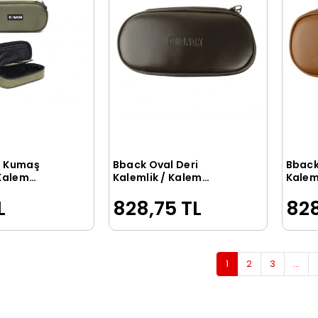
l Kumaş
Bback Oval Deri
Bback
Sepete Ekle
Sepete Ekle
 Kalem
Kalemlik / Kalem
Kalem
 YEŞİL
Kutusu KAHVERENGİ
Kutus
L
828,75 TL
828
1
2
3
...