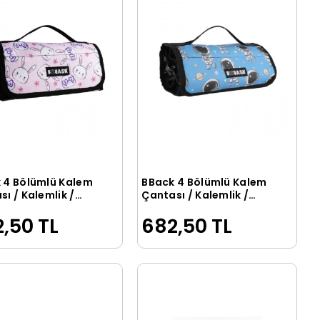
 4 Bölümlü Kalem
BBack 4 Bölümlü Kalem
Sepete Ekle
Sepete Ekle
ı / Kalemlik /
Çantası / Kalemlik /
 Kutusu TAVŞANLI
Kalem Kutusu
,50 TL
682,50 TL
ASTRONOT