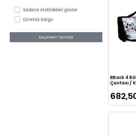
Nezih Endbag
Sadece stoktakileri göster
Otto
Ücretsiz Kargo
POLO
Şahin Mikro Ottonya
Seçimleri Temizle
serve
SMS/YAYGAN
Taros
TMN
BBack 4 Bö
Transotype
Çantası / K
Kalem Kutu
U.S POLO
682,50
Unick Color
Unicus
Vagonlife