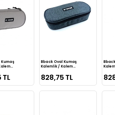
l Kumaş
Bback Oval Kumaş
Bback
Sepete Ekle
Sepete Ekle
 Kalem
Kalemlik / Kalem
Kalem
K GRİ
Kutusu FÜME
Kutus
 TL
828,75 TL
828