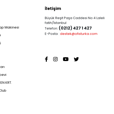
İletişim
Büyük Reşit Paşa Caddesi No:4 Laleli
fatih/İstanbul
ap Makinesi
(0212) 427 1 427
Telefon:
E-Posta :
destek@ofisturka.com
G
S
ları
abevi
EN KRT.
Club