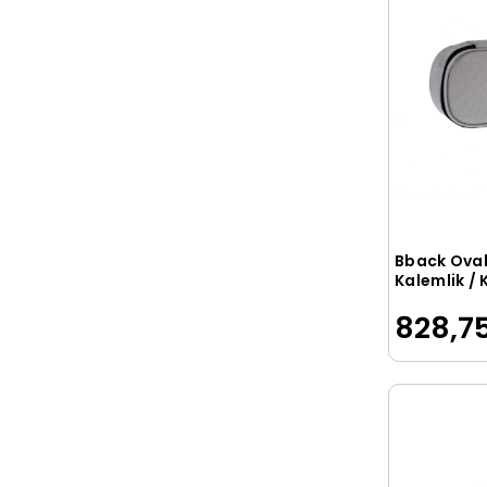
Bback Ova
Kalemlik /
Kutusu AÇI
828,75