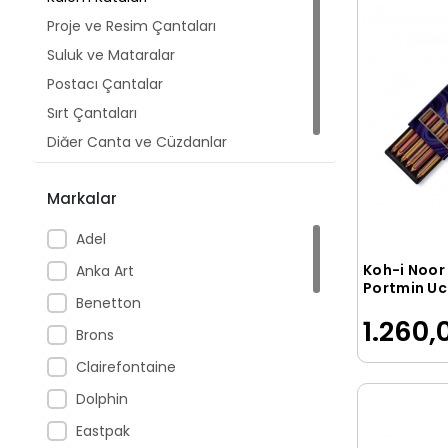
Proje ve Resim Çantaları
Suluk ve Mataralar
Postacı Çantalar
Sırt Çantaları
Diğer Çanta ve Cüzdanlar
Markalar
Adel
Koh-i Noor
Anka Art
Portmin Ucu
Benetton
MAGIC KARI
1.260,
Brons
Clairefontaine
Dolphin
Eastpak