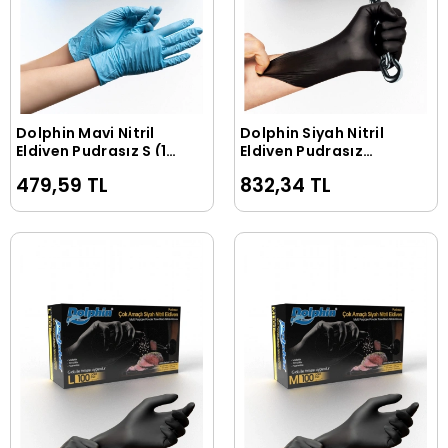
Dolphin Mavi Nitril
Dolphin Siyah Nitril
Sepete Ekle
Sepete Ekle
Eldiven Pudrasız S (1
Eldiven Pudrasız
Paket/100 Adet)
Ekstra Kalın M (1
479,59 TL
832,34 TL
Paket/100 Adet)