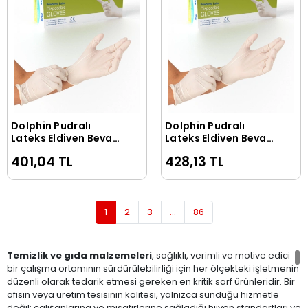
Dolphin Pudralı
Dolphin Pudralı
Sepete Ekle
Sepete Ekle
Lateks Eldiven Beyaz
Lateks Eldiven Beyaz
M (1 Paket/100 Adet)
S (1 Paket/100 Adet)
401,04 TL
428,13 TL
1
2
3
...
86
Temizlik ve gıda malzemeleri
, sağlıklı, verimli ve motive edici
bir çalışma ortamının sürdürülebilirliği için her ölçekteki işletmenin
düzenli olarak tedarik etmesi gereken en kritik sarf ürünleridir. Bir
ofisin veya üretim tesisinin kalitesi, yalnızca sunduğu hizmetle
değil; çalışanlarına ve misafirlerine sağladığı hijyen standartları ve