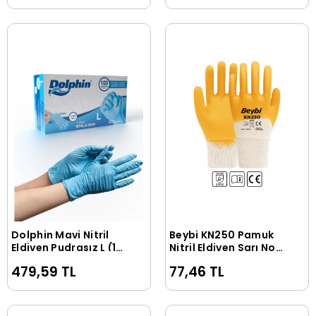
Dolphin Mavi Nitril
Beybi KN250 Pamuk
Sepete Ekle
Sepete Ekle
Eldiven Pudrasız L (1
Nitril Eldiven Sarı No
Paket/100 Adet)
10
479,59 TL
77,46 TL