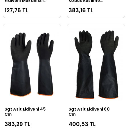
Eldiveni Mekanikçi
Köpük Kesilme
Eldiven
Dirençli Eldiven
127,76 TL
383,16 TL
4X42D
Sgt Asit Eldiveni 45
Sgt Asit Eldiveni 60
Sepete Ekle
Sepete Ekle
Cm
Cm
383,29 TL
400,53 TL