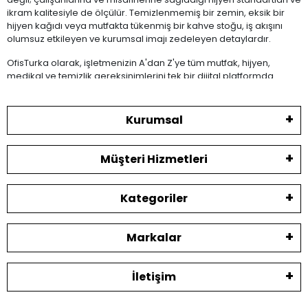
ikram kalitesiyle de ölçülür. Temizlenmemiş bir zemin, eksik bir
hijyen kağıdı veya mutfakta tükenmiş bir kahve stoğu, iş akışını
olumsuz etkileyen ve kurumsal imajı zedeleyen detaylardır.
OfisTurka olarak, işletmenizin A'dan Z'ye tüm mutfak, hijyen,
medikal ve temizlik gereksinimlerini tek bir dijital platformda
birleştiriyoruz. Sektöründe kendini kanıtlamış küresel ve yerli
markaları bir araya getirdiğimiz bu kategoride, kurumsal tedarik
zincirinizi güçlendiriyor ve satın alma süreçlerinizi hızlandırıyoruz.
Kurumsal
İşletmeniz İçin Zengin
Müşteri Hizmetleri
Alt Kategori
Kategoriler
Çözümleri
Markalar
İhtiyacınız olan kurumsal sarf malzemesine en hızlı şekilde
ulaşabilmeniz için kategorimiz uzman alt gruplara ayrılmıştır:
İletişim
Endüstriyel ve ev tipi temizlik