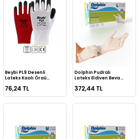
Beybi PL9 Desenli
Dolphin Pudralı
Sepete Ekle
Sepete Ekle
Lateks Kaplı Örgü
Lateks Eldiven Beyaz
Polyester Eldiven
L (1 Paket/100 Adet)
76,24 TL
372,44 TL
Kırmızı No 9