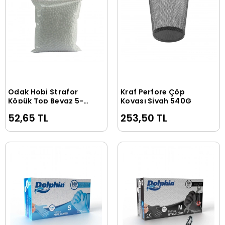
Odak Hobi Strafor
Kraf Perfore Çöp
Sepete Ekle
Sepete Ekle
Köpük Top Beyaz 5-
Kovası Siyah 540G
6mm
52,65 TL
253,50 TL