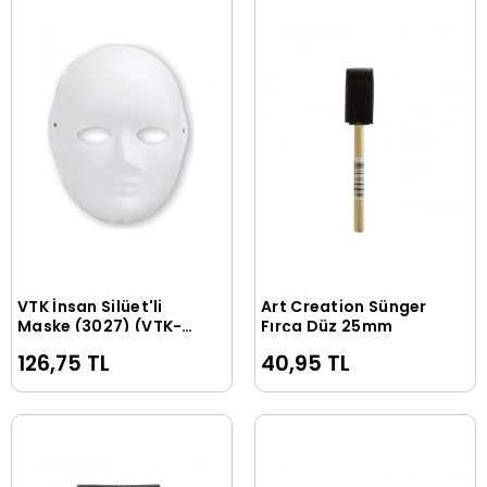
VTK İnsan Silüet'li
Art Creation Sünger
Sepete Ekle
Sepete Ekle
Maske (3027) (VTK-
Fırça Düz 25mm
MSK04)
126,75 TL
40,95 TL