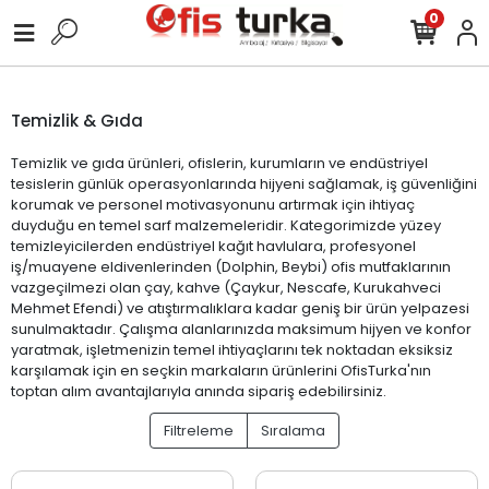
0
Temizlik & Gıda
Temizlik ve gıda ürünleri, ofislerin, kurumların ve endüstriyel
tesislerin günlük operasyonlarında hijyeni sağlamak, iş güvenliğini
korumak ve personel motivasyonunu artırmak için ihtiyaç
duyduğu en temel sarf malzemeleridir. Kategorimizde yüzey
temizleyicilerden endüstriyel kağıt havlulara, profesyonel
iş/muayene eldivenlerinden (Dolphin, Beybi) ofis mutfaklarının
vazgeçilmezi olan çay, kahve (Çaykur, Nescafe, Kurukahveci
Mehmet Efendi) ve atıştırmalıklara kadar geniş bir ürün yelpazesi
sunulmaktadır. Çalışma alanlarınızda maksimum hijyen ve konfor
yaratmak, işletmenizin temel ihtiyaçlarını tek noktadan eksiksiz
karşılamak için en seçkin markaların ürünlerini OfisTurka'nın
toptan alım avantajlarıyla anında sipariş edebilirsiniz.
Filtreleme
Sıralama