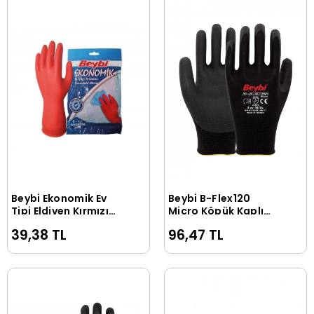
Beybi Ekonomik Ev
Beybi B-Flex120
Sepete Ekle
Sepete Ekle
Tipi Eldiven Kırmızı
Micro Köpük Kaplı
No 7 - 7,5
Eldiven Koyu Gri-
39,38 TL
96,47 TL
Siyah No 09