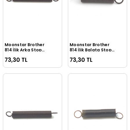
Moonstar Brother
Moonstar Brother
Sepete Ekle
Sepete Ekle
814 İlik Arka Stop
814 İlik Balata Stop
Uzun Yayı / 141358-
Kısa Yayı / 141333-
73,30 TL
73,30 TL
001
001