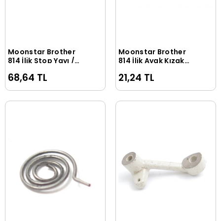
Moonstar Brother
Moonstar Brother
Sepete Ekle
Sepete Ekle
814 İlik Stop Yayı /
814 İlik Ayak Kızak
141549-001
Yayı / 118352-001
68,64 TL
21,24 TL