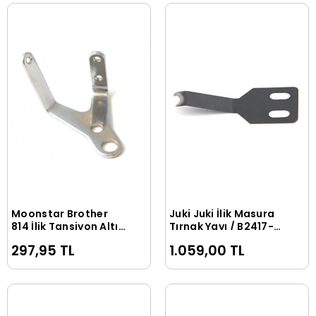
Moonstar Brother
Juki Juki İlik Masura
Sepete Ekle
Sepete Ekle
814 İlik Tansiyon Altı
Tırnak Yayı / B2417-
İp Yolu / 141600-001
771-000
297,95 TL
1.059,00 TL