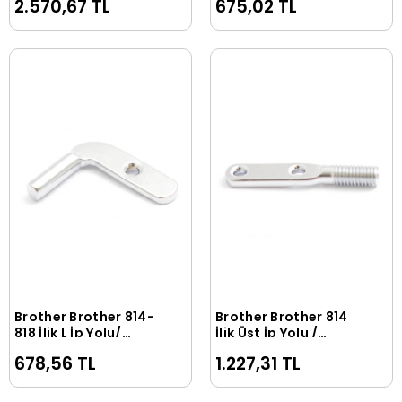
2.570,67 TL
675,02 TL
Brother Brother 814-
Brother Brother 814
Sepete Ekle
Sepete Ekle
818 İlik L İp Yolu/
İlik Üst İp Yolu /
145961-001
141590-001
678,56 TL
1.227,31 TL