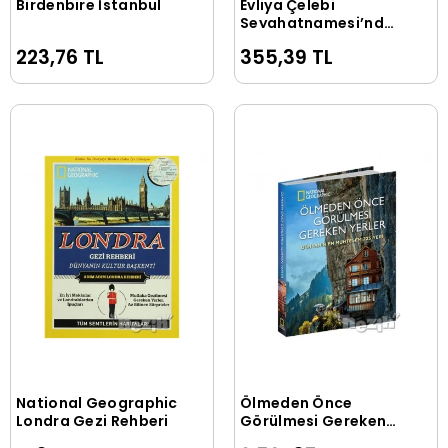
Birdenbire İstanbul
Evliya Çelebi
Sepete Ekle
Sepete Ekle
Seyahatnamesi’nden
Seçmeler
223,76 TL
355,39 TL
National Geographic
Ölmeden Önce
Sepete Ekle
Sepete Ekle
Londra Gezi Rehberi
Görülmesi Gereken
Yerler