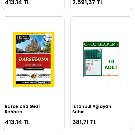
413,14 TL
2.591,37 TL
Barcelona Gezi
İstanbul Ağlayan
Sepete Ekle
Sepete Ekle
Rehberi
Şehir
413,14 TL
381,71 TL