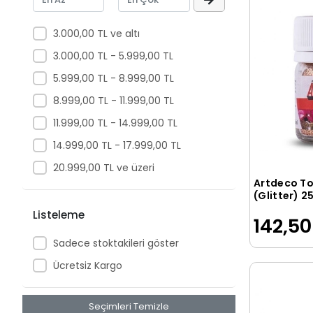
Brons
Cadence
3.000,00 TL ve altı
COMMAND
3.000,00 TL - 5.999,00 TL
Daler Rowney
5.999,00 TL - 8.999,00 TL
DELİ
8.999,00 TL - 11.999,00 TL
Diğer
11.999,00 TL - 14.999,00 TL
Dilman
14.999,00 TL - 17.999,00 TL
Doğan
20.999,00 TL ve üzeri
Artdeco To
Dolphin
(Glitter) 2
Bakır
ELBA
Listeleme
142,50
ELMER S
Sadece stoktakileri göster
ELMERS
Ücretsiz Kargo
EVOBOND
FABER CASTELL
Seçimleri Temizle