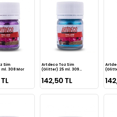
z Sim
Artdeco Toz Sim
Artde
Sepete Ekle
Sepete Ekle
5 ml. 308 Mor
(Glitter) 25 ml. 309
(Glitt
Mavi
Turku
 TL
142,50 TL
142