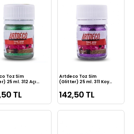
co Toz Sim
Artdeco Toz Sim
Sepete Ekle
Sepete Ekle
er) 25 ml. 312 Açık
(Glitter) 25 ml. 311 Koyu
Mor
,50 TL
142,50 TL