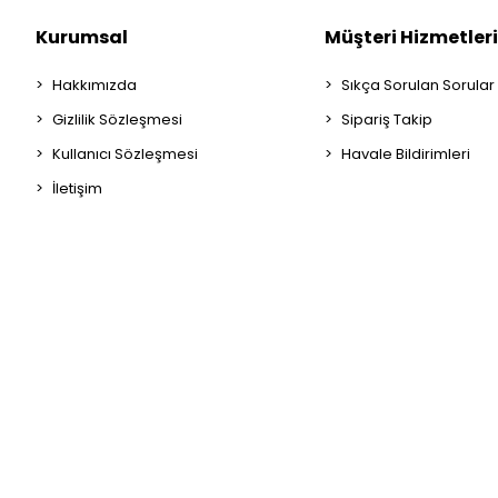
TİCON
Kurumsal
Müşteri Hizmetleri
UFO
UHU
Hakkımızda
Sıkça Sorulan Sorular
UMİX
Gizlilik Sözleşmesi
Sipariş Takip
VE-GE
Kullanıcı Sözleşmesi
Havale Bildirimleri
İletişim
VEGE
YAMAHA
YILDIZLAR
Yıldızlar