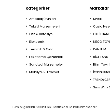
Kategoriler
Markalar
Ambalaj Ürünleri
SPRITE
Tekstil Malzemeleri
Casio Hes
Ofis & Kırtasiye
CİLLİT BAN
Elektronik
NECO TOY
Temizlik & Gıda
PANTUM
Etiketleme Çözümleri
RİCHLAND
Sanatsal Malzemeler
Bilim Yayın
Mobilya & Hırdavat
İstiklal Kit
TREND/CER
Sms Winx 
Tüm bilgileriniz 256bit SSL Sertifikası ile korunmaktadır.