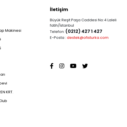
İletişim
Büyük Reşit Paşa Caddesi No:4 Laleli
fatih/İstanbul
ap Makinesi
(0212) 427 1 427
Telefon:
E-Posta :
destek@ofisturka.com
G
S
ları
abevi
EN KRT.
Club