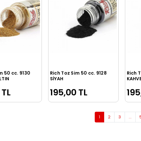
m 50 cc. 9130
Rich Toz Sim 50 cc. 9128
Rich T
Sepete Ekle
Sepete Ekle
LTIN
SİYAH
KAHVE
 TL
195,00 TL
195
1
2
3
...