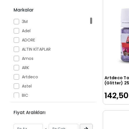
Markalar
3M
Adel
ADORE
ALTIN KİTAPLAR
Amos
ARK
Artdeco
Artdeco To
(Glitter) 2
Astel
Konfeti
142,50
BIC
Bigpoint
Fiyat Aralıkları
BISON
BOSS TAPE
-