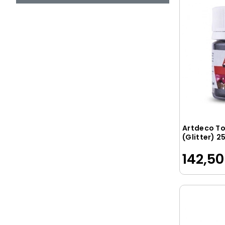
Faber-Castell
FANART-ARTDECO
Fg
Folia
Ghiant
Giotto
GIPTA
Gıpta
Artdeco To
Globox
(Glitter) 25
Siyah
Hatas
142,50
HELVACIOĞLU
Helvacıoğlu
HERBANT
K-Maw