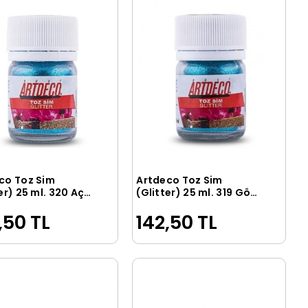
co Toz Sim
Artdeco Toz Sim
Sepete Ekle
Sepete Ekle
er) 25 ml. 320 Açık
(Glitter) 25 ml. 319 Gök
Mavisi
,50 TL
142,50 TL