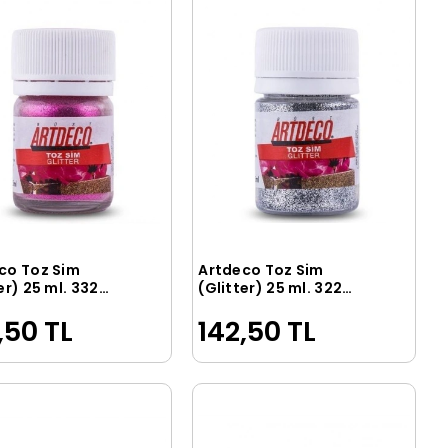
co Toz Sim
Artdeco Toz Sim
Sepete Ekle
Sepete Ekle
er) 25 ml. 332
(Glitter) 25 ml. 322
Gümüş
,50 TL
142,50 TL