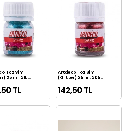
co Toz Sim
Artdeco Toz Sim
Sepete Ekle
Sepete Ekle
er) 25 ml. 310
(Glitter) 25 ml. 305
az
Kırmızı
,50 TL
142,50 TL