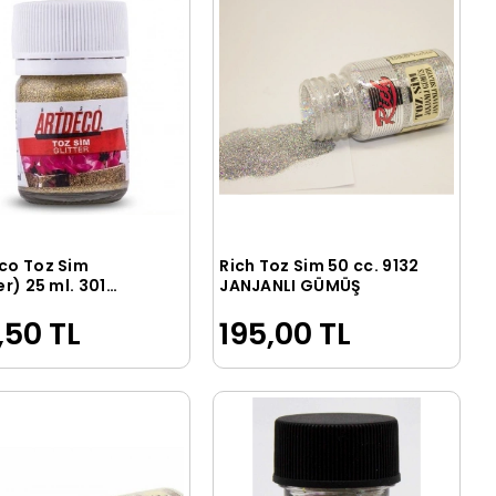
co Toz Sim
Rich Toz Sim 50 cc. 9132
Sepete Ekle
Sepete Ekle
er) 25 ml. 301
JANJANLI GÜMÜŞ
Altın Sim
,50 TL
195,00 TL