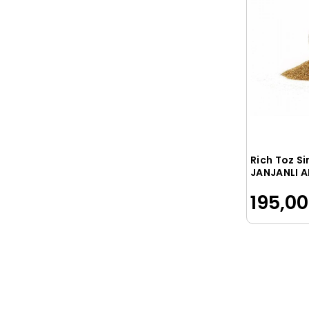
PATTEX
PELİGOM
Pelikan
Picador
Ponart
PRİTT
Rich
Rich Toz Si
RİO
JANJANLI A
ROBERCOLOR
195,00
Rubenis
SAİP
SCOTCH
Südor
Tesa