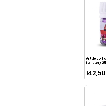
KANAAT
KD
KESKİN
KEYROAD
Kingstar
KORES
KRAF
Lacco
Artdeco To
(Glitter) 2
LEGAMİ
Leitz
142,50
LİNO
Lino Karadeniz
Lotte
MAPİ