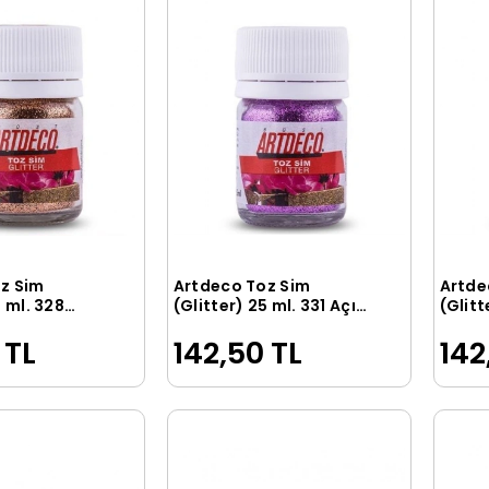
z Sim
Artdeco Toz Sim
Artde
Sepete Ekle
Sepete Ekle
5 ml. 328
(Glitter) 25 ml. 331 Açık
(Glitt
Mor
Mavi
 TL
142,50 TL
142