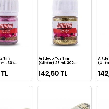
z Sim
Artdeco Toz Sim
Artde
Sepete Ekle
Sepete Ekle
5 ml. 304
(Glitter) 25 ml. 302
(Glitt
Altın Sim
Hazır 
 TL
142,50 TL
142