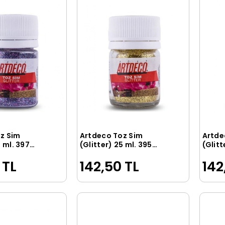
z Sim
Artdeco Toz Sim
Artde
Sepete Ekle
Sepete Ekle
5 ml. 397
(Glitter) 25 ml. 395
(Glitt
Altın Yaldız
Fuşya
 TL
142,50 TL
142