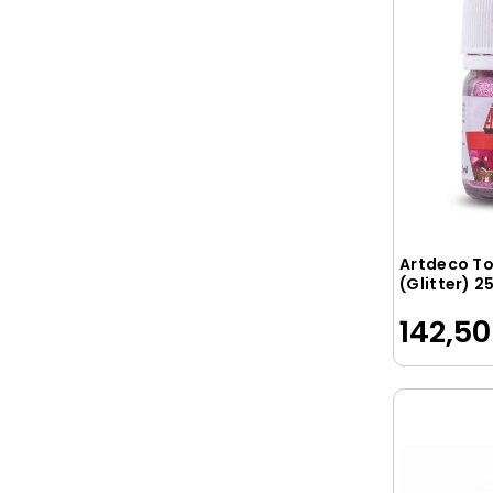
Mas
MASAÜSTÜ
MAXX
MIKRO
Mimaks
Mondo
Muhtelif
Next Tape
Artdeco To
(Glitter) 2
NOKİ
Pembe
142,50
NONAME
Nova Color
PANDA
Panfix
PASO/YOBE