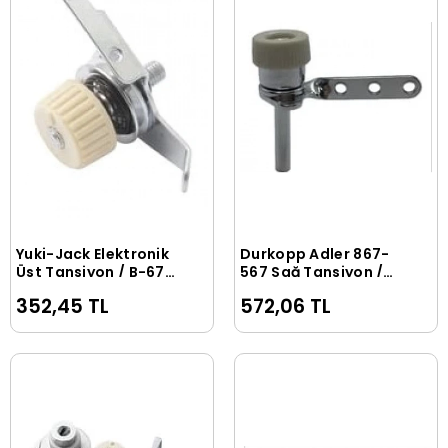
Yuki-Jack Elektronik
Durkopp Adler 867-
Sepete Ekle
Sepete Ekle
Üst Tansiyon / B-67
567 Sağ Tansiyon /
(16-A017)
B-91 (09-A029) 0667
352,45 TL
572,06 TL
170204