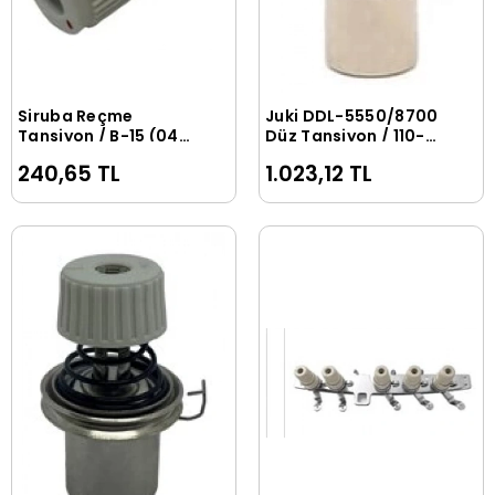
Siruba Reçme
Juki DDL-5550/8700
Sepete Ekle
Sepete Ekle
Tansiyon / B-15 (04-
Düz Tansiyon / 110-
A039)
72253 (229-45356)
240,65 TL
1.023,12 TL
LA31-A (04-A015)
110-45051 (A-15)