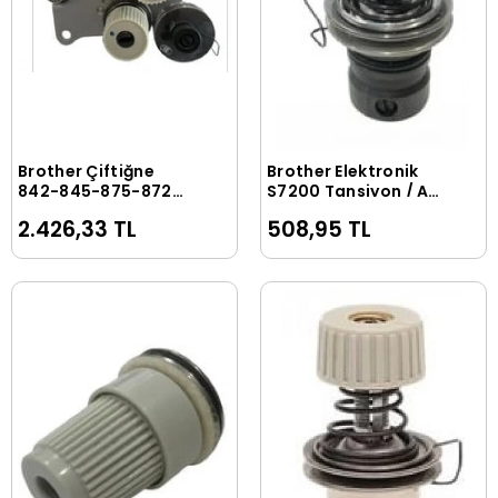
Brother Çiftiğne
Brother Elektronik
Sepete Ekle
Sepete Ekle
842-845-875-872
S7200 Tansiyon / A-
Mekanik Tansiyon /
9 (02-A006)
2.426,33 TL
508,95 TL
F-4 (03-A046)
SA7273-001
S07489-101