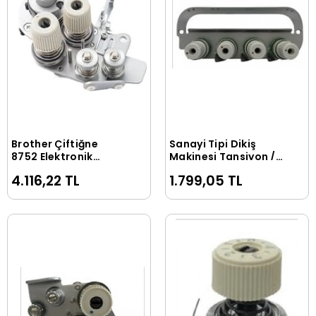
Brother Çiftiğne
Sanayi Tipi Dikiş
Sepete Ekle
Sepete Ekle
8752 Elektronik
Makinesi Tansiyon /
Tansiyon / F-9 (03-
G-10 (71-A007)
4.116,22 TL
1.799,05 TL
A020) SA3417-001