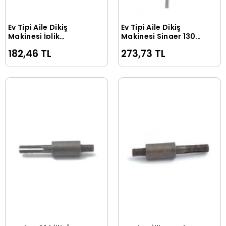
Ev Tipi Aile Dikiş
Ev Tipi Aile Dikiş
Sepete Ekle
Sepete Ekle
Makinesi İplik
Makinesi Singer 1301
Tansiyonu-Tanburu /
Plastik Tansiyonu /
182,46 TL
273,73 TL
414274
44635-474