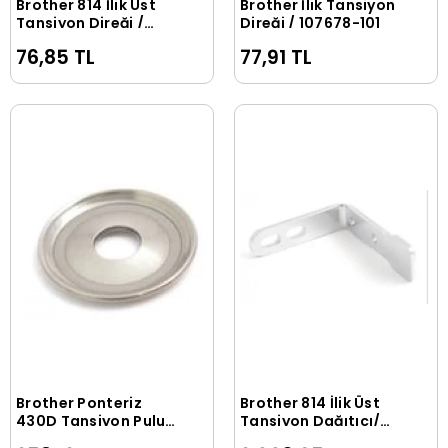
Brother 814 İlik Üst
Brother İlik Tansiyon
Sepete Ekle
Sepete Ekle
Tansiyon Direği /
Direği / 107678-101
S46510-001
76,85 TL
77,91 TL
Brother Ponteriz
Brother 814 İlik Üst
Sepete Ekle
Sepete Ekle
430D Tansiyon Pulu /
Tansiyon Dağıtıcı/
145446-001
145673-101