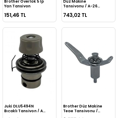
Brother Overlok 5 İp
Düz Makine
Sepete Ekle
Sepete Ekle
Yan Tansiyon
Tansiyonu / A-26
(13-A035)
151,46 TL
743,02 TL
Juki DLU5494N
Brother Düz Makine
Sepete Ekle
Sepete Ekle
Bıçaklı Tansiyon / A-
Tepe Tansiyonu /
21 (10-A001) 112-
144502-001