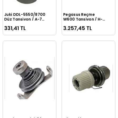
Juki DDL-5550/8700
Pegasus Reçme
Sepete Ekle
Sepete Ekle
Düz Tansiyon / A-7
W600 Tansiyon / H-
(20-A001) 110-
28 (16-A025)
331,41 TL
3.257,45 TL
72352( 229-45356)
254023E9T0