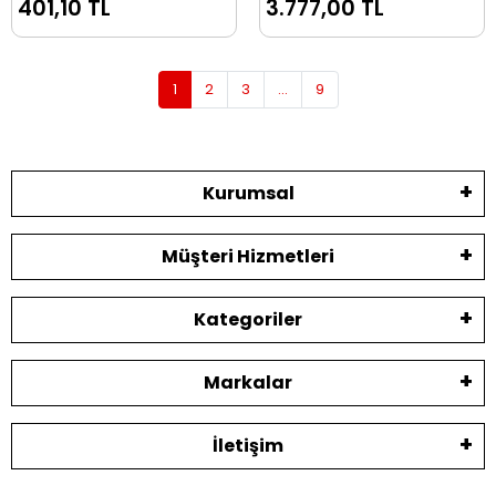
401,10 TL
3.777,00 TL
57359
1
2
3
...
9
Kurumsal
Müşteri Hizmetleri
Kategoriler
Markalar
İletişim