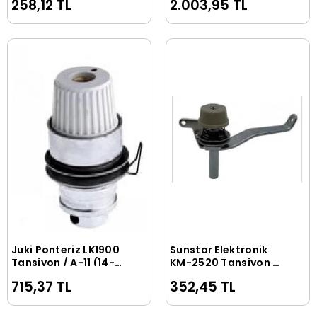
258,12 TL
2.003,95 TL
Juki Ponteriz LK1900
Sunstar Elektronik
Sepete Ekle
Sepete Ekle
Tansiyon / A-11 (14-
KM-2520 Tansiyon /
A006) B2302-280-
B-80 (10-A138) ATA-
715,37 TL
352,45 TL
0A0
PS010100