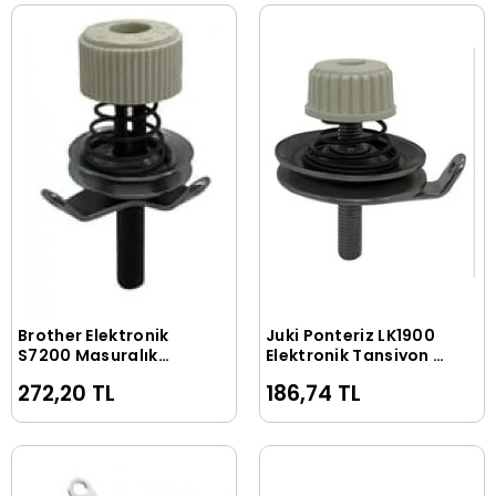
Brother Elektronik
Juki Ponteriz LK1900
Sepete Ekle
Sepete Ekle
S7200 Masuralık
Elektronik Tansiyon /
Tansiyonu / SA1194-
141-13468
272,20 TL
186,74 TL
001