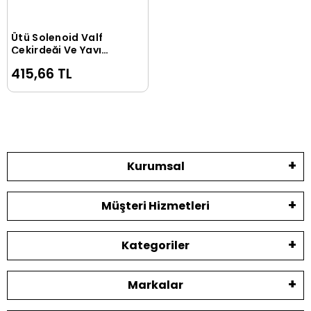
Ütü Solenoid Valf
Sepete Ekle
Çekirdeği Ve Yayı
1/4inç (Yarıklı) / TS
415,66 TL
CKR 7000
Kurumsal
Müşteri Hizmetleri
Kategoriler
Markalar