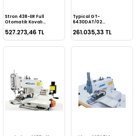
Stron 438-ER Full
Typical GT-
Sepete Ekle
Sepete Ekle
Otomatik Kovalı
6430DAT/02
Düğme Makinesi
Elektronik
527.273,46 TL
261.035,33 TL
Programlanabilir
Punteriz & Düğme
Makinesi (KOT)