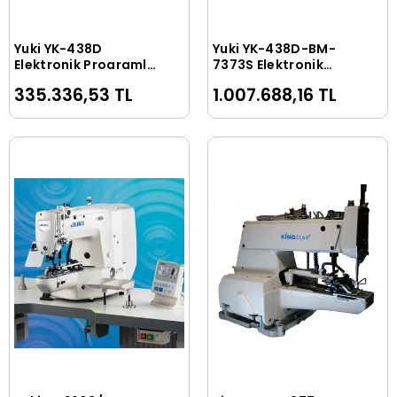
Yuki YK-438D
Yuki YK-438D-BM-
Sepete Ekle
Sepete Ekle
Elektronik Programlı
7373S Elektronik
Kilit Dikiş Düğme
Düğme Makinası
335.336,53 TL
1.007.688,16 TL
Makinası
Otomatik Kova
Sistemi