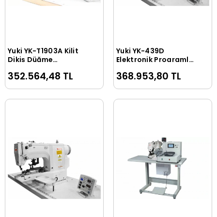
Yuki YK-T1903A Kilit
Yuki YK-439D
Sepete Ekle
Sepete Ekle
Dikiş Düğme
Elektronik Programlı
Makinası
Kilit Dikiş Ayarlı Top
352.564,48 TL
368.953,80 TL
Düğme Makinası