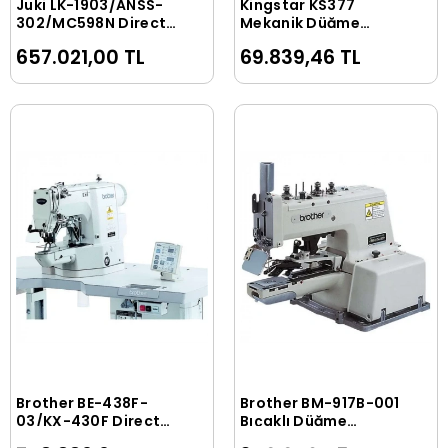
Juki LK-1903/ANSS-
Kingstar KS377
Sepete Ekle
Sepete Ekle
302/MC598N Direct
Mekanik Düğme
Drive Elektronik
Makinası - Juki Tipi
657.021,00 TL
69.839,46 TL
Yüksek Devirli Kilit
Dikiş Düğme Dikme
Makinası
Brother BE-438F-
Brother BM-917B-001
Sepete Ekle
Sepete Ekle
03/KX-430F Direct
Bıçaklı Düğme
Drive Kilit Dikiş
Makinası