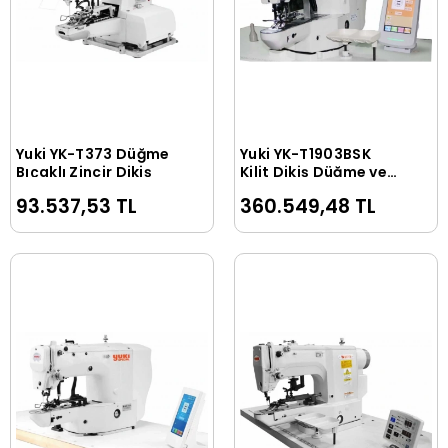
Yuki YK-T373 Düğme
Yuki YK-T1903BSK
Sepete Ekle
Sepete Ekle
Bıçaklı Zincir Dikiş
Kilit Dikiş Düğme ve
Punteriz (İkisi Aynı
93.537,53 TL
360.549,48 TL
Makinada Birarada)