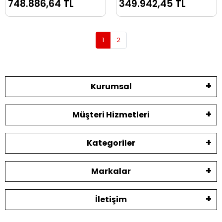
748.886,64 TL
349.942,45 TL
Düğme Makinası
1
2
Kurumsal
Müşteri Hizmetleri
Kategoriler
Markalar
İletişim