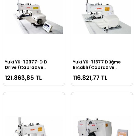
Yuki YK-T2377-D D.
Yuki YK-T1377 Düğme
Sepete Ekle
Sepete Ekle
Drive (Çapraz ve
Bıçaklı (Çapraz ve
Düz) Zincir Dikiş Düğ.
Düz) Zincir Dikiş
121.863,85 TL
116.821,77 TL
Vuruş Sayısı Ayar