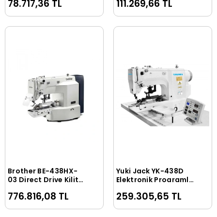
78.717,36 TL
111.269,66 TL
Brother BE-438HX-
Yuki Jack YK-438D
Sepete Ekle
Sepete Ekle
03 Direct Drive Kilit
Elektronik Programlı
Dikiş Düğme
Kilit Dikiş Düğme
776.816,08 TL
259.305,65 TL
Makinası
Makinası