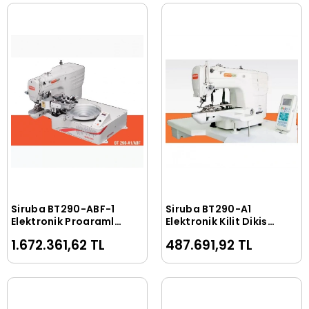
Siruba BT290-ABF-1
Siruba BT290-A1
Sepete Ekle
Sepete Ekle
Elektronik Programlı
Elektronik Kilit Dikiş
Kovalı Düğme
Düğme Makinası
1.672.361,62 TL
487.691,92 TL
Makinası