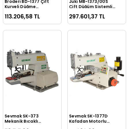
Broderi BD-1377 Çift
Juki MB-1373/00S
Sepete Ekle
Sepete Ekle
Kurveli Düğme
Çift Düğüm Sistemli
Makinası (Direct
Mekanik Düğme Dikiş
113.206,58 TL
297.601,37 TL
Drive)
Makinası
Sevmak SK-373
Sevmak SK-1377D
Sepete Ekle
Sepete Ekle
Mekanik Bıçaklı
Kafadan Motorlu
Düğme Makinası
Düğme Makinası