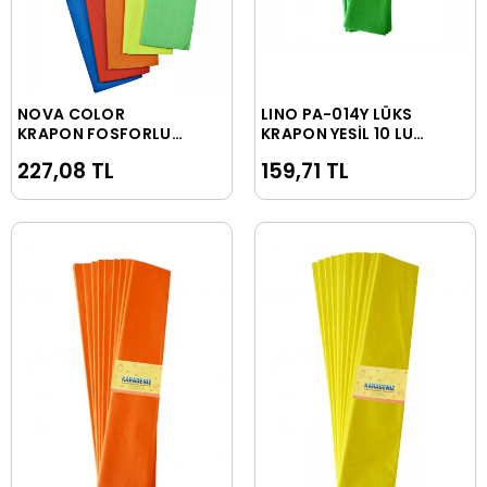
NOVA COLOR
LINO PA-014Y LÜKS
Sepete Ekle
Sepete Ekle
KRAPON FOSFORLU
KRAPON YEŞİL 10 LU
5Lİ NC-346
50x200 cm
227,08 TL
159,71 TL