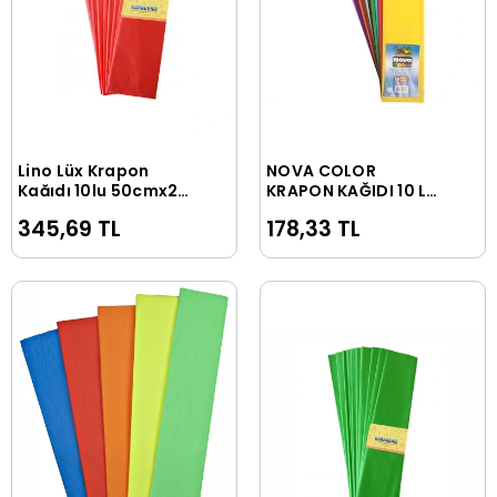
Lino Lüx Krapon
NOVA COLOR
Sepete Ekle
Sepete Ekle
Kağıdı 10lu 50cmx2m
KRAPON KAĞIDI 10 LU
Kırmızı
SET KARIŞIK NC-338
345,69 TL
178,33 TL