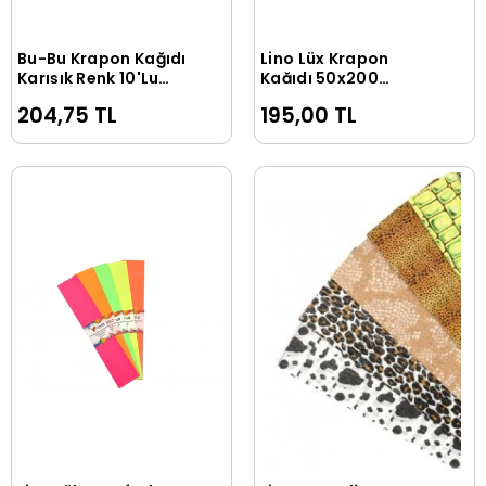
Bu-Bu Krapon Kağıdı
Lino Lüx Krapon
Sepete Ekle
Sepete Ekle
Karışık Renk 10'Lu
Kağıdı 50x200
(BUBU-KR0001)
Cm.Karışık 10 Renk
204,75 TL
195,00 TL
(PA-014)