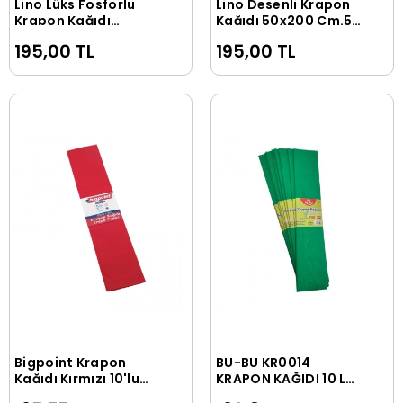
Lino Lüks Fosforlu
Lino Desenli Krapon
Sepete Ekle
Sepete Ekle
Krapon Kağıdı
Kağıdı 50x200 Cm.5
50x200 Cm.5 Renk
Desen 5'Li (PA-026A)
195,00 TL
195,00 TL
5'Li (PA-024F)
Bigpoint Krapon
BU-BU KR0014
Sepete Ekle
Sepete Ekle
Kağıdı Kırmızı 10'lu
KRAPON KAĞIDI 10 LU
Poşet
KOYU YEŞİL