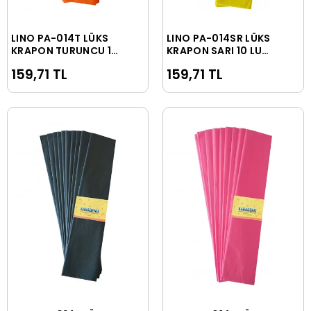
LINO PA-014T LÜKS
LINO PA-014SR LÜKS
Sepete Ekle
Sepete Ekle
KRAPON TURUNCU 10
KRAPON SARI 10 LU
LU 50x200 cm
50x200 cm
159,71 TL
159,71 TL