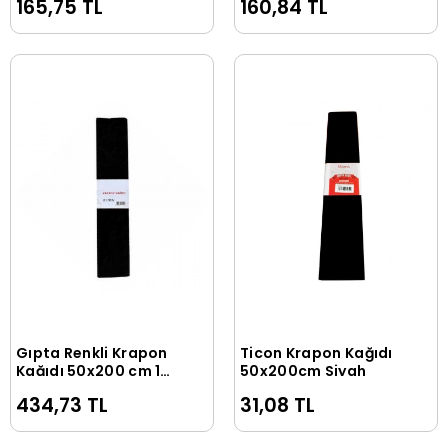
165,75 TL
160,84 TL
Gıpta Renkli Krapon
Ticon Krapon Kağıdı
Sepete Ekle
Sepete Ekle
Kağıdı 50x200 cm 10
50x200cm Siyah
Adet Siyah
434,73 TL
31,08 TL