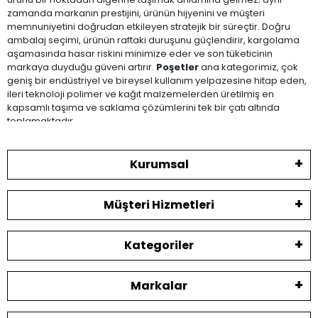
zamanda markanın prestijini, ürünün hijyenini ve müşteri
memnuniyetini doğrudan etkileyen stratejik bir süreçtir. Doğru
ambalaj seçimi, ürünün raftaki duruşunu güçlendirir, kargolama
aşamasında hasar riskini minimize eder ve son tüketicinin
markaya duyduğu güveni artırır.
Poşetler
ana kategorimiz, çok
geniş bir endüstriyel ve bireysel kullanım yelpazesine hitap eden,
ileri teknoloji polimer ve kağıt malzemelerden üretilmiş en
kapsamlı taşıma ve saklama çözümlerini tek bir çatı altında
toplamaktadır.
OfisTurka olarak, işletmelerin sarf malzeme maliyetlerini optimize
etmeyi hedeflerken, kaliteden ödün vermeyen sağlam ve estetik
Kurumsal
ambalaj ürünlerini sizlere sunuyoruz. Sektörünüz ne olursa olsun—
ister butik bir giyim mağazası, ister yoğun sirkülasyona sahip bir
restoran veya yüksek standartlarda hijyen gerektiren bir sağlık
Müşteri Hizmetleri
kuruluşu—ihtiyaç duyduğunuz tüm poşet ve ambalaj torbası
çeşitlerine toptan fiyat avantajlarıyla ulaşabilirsiniz.
Kategoriler
Sektörlere Göre
Özelleştirilmiş Poşet Alt
Markalar
Kategorilerimiz