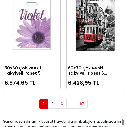
50x60 Çok Renkli
60x70 Çok Renkli
Sepete Ekle
Sepete Ekle
Takviyeli Poşet 5
Takviyeli Poşet 6
NO(750 Adet)
NO(500 Adet)
6.674,65 TL
6.428,95 TL
1
2
3
...
67
Günümüzün dinamik ticaret hayatında ambalajlama, yalnızca bir
ürünü bir noktadan diğerine taşımak anlamına gelmez; aynı