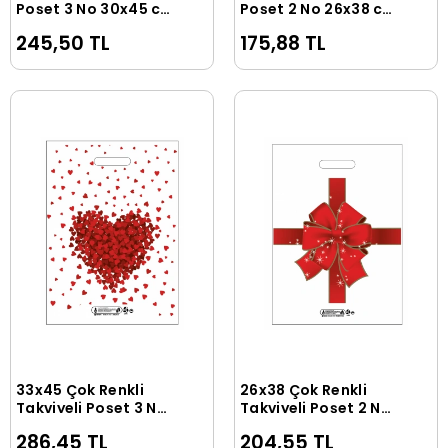
Poşet 3 No 30x45 cm
Poşet 2 No 26x38 cm
( 100 Adet )
( 100 Adet )
245,50 TL
175,88 TL
33x45 Çok Renkli
26x38 Çok Renkli
Sepete Ekle
Sepete Ekle
Takviyeli Poşet 3 NO(
Takviyeli Poşet 2 NO(
50 Adet )
50 Adet )
286,45 TL
204,55 TL