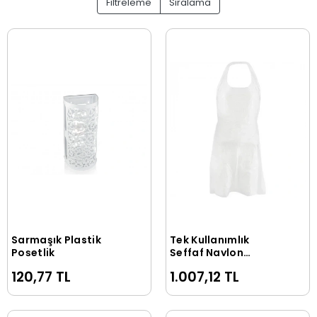
Filtreleme
Sıralama
Sarmaşık Plastik
Tek Kullanımlık
Sepete Ekle
Sepete Ekle
Poşetlik
Şeffaf Naylon
(Bulaşıkçı) Önlük (
120,77 TL
1.007,12 TL
1000 Adet )