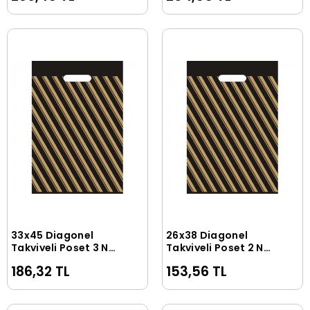
33x45 Diagonel
26x38 Diagonel
Sepete Ekle
Sepete Ekle
Takviyeli Poşet 3 NO(
Takviyeli Poşet 2 NO(
50 Adet )
50 Adet )
186,32 TL
153,56 TL