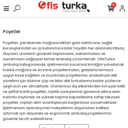
0
Poşetler
Poşetler, perakende mağazacılıktan gıda sektörüne, sağlık
kuruluşlarından ev içi kullanıma kadar hayatın her alanında ihtiyaç
duyulan, ürünlerin güvenle taşınmasını, saklanmasını ve
sunulmasını sağlayan temel ambalaj çözümleridir. OfisTurka
ambalaj kategorisinde; işletmenizin kurumsal kimliğini yansıtacak
baskılı mağaza ve eczane poşetlerinden, gıdalarla temasa
uygun kese kağıtları ve buzdolabı poşetlerine, endüstriyel atık
yönetimi için dökme çöp ve tıbbi atık torbalarına kadar yüzlerce
çeşit ürün yer almaktadır. Ürünlerinizi dış etkenlerden koruyan kilitli
ve şeffaf bantlı poşetler, lojistik süreçlerinizi güvence altına alan
balonlu naylonlar ve yüksek taşıma kapasitesine sahip takviyeli
poşetler, toptan alım avantajlarıyla beğeninize sunulmaktadır.
İşletmenizin operasyonel maliyetlerini düşürürken kaliteyi
artırmak için dayanıklı ve ergonomik ambalaj poşetlerimizi
güvenle tercih edebilirsiniz.