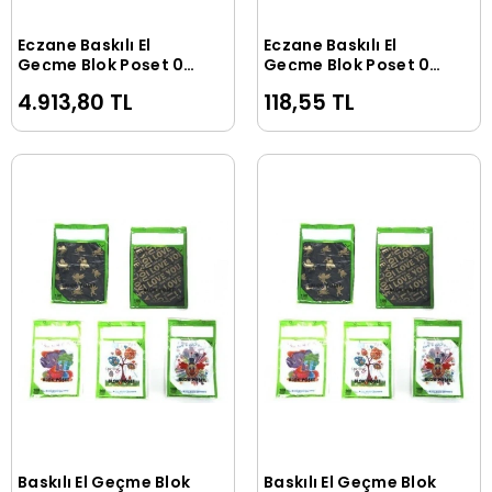
Eczane Baskılı El
Eczane Baskılı El
Sepete Ekle
Sepete Ekle
Geçme Blok Poşet 0
Geçme Blok Poşet 0
No 20x30 cm ( 5000
No 20x30 cm ( 100
4.913,80 TL
118,55 TL
Adet )
Adet )
Baskılı El Geçme Blok
Baskılı El Geçme Blok
Sepete Ekle
Sepete Ekle