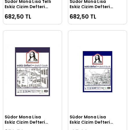
Südor Mona Lisa Telli
Südor Mona Lisa
Sepete Ekle
Sepete Ekle
Eskiz Çizim Defteri
Eskiz Çizim Defteri
(Sketch Book) A5 120
(Sketch Book) A3 120
682,50 TL
682,50 TL
gr. 50 yp.
gr. 50 yp.
Südor Mona Lisa
Südor Mona Lisa
Sepete Ekle
Sepete Ekle
Eskiz Çizim Defteri
Eskiz Çizim Defteri
(Sketch Book) A4 120
(Sketch Book) A5 120