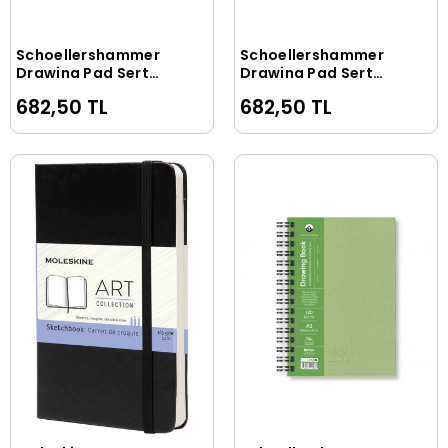
Schoellershammer
Schoellershammer
Sepete Ekle
Sepete Ekle
Drawing Pad Sert
Drawing Pad Sert
Kapak Eskiz Çizim
Kapak Eskiz Çizim
682,50 TL
682,50 TL
Defteri 120 gr. A5 54
Defteri 120 gr. A5 54
yaprak MAVİ
yaprak SİYAH