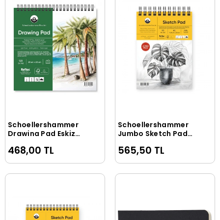
Schoellershammer
Schoellershammer
Sepete Ekle
Sepete Ekle
Drawing Pad Eskiz
Jumbo Sketch Pad
Çizim Defteri 120 gr.
Eskiz Çizim Defteri
468,00 TL
565,50 TL
20x20 cm. 40 Yaprak
90 gr. A5 100 Yaprak