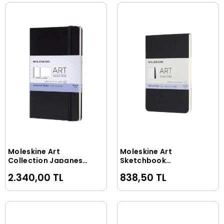
Moleskine Art
Moleskine Art
Sepete Ekle
Sepete Ekle
Collection Japanese
Sketchbook
Album Katlanır Eskiz
Yumuşak Kapak Eskiz
2.340,00 TL
838,50 TL
Çizim Defteri 13x21
Çizim Defteri 9x14
cm. 165 gr. 60 Sayfa
cm. 120 gr. 48 Sayfa
Siyah
Siyah