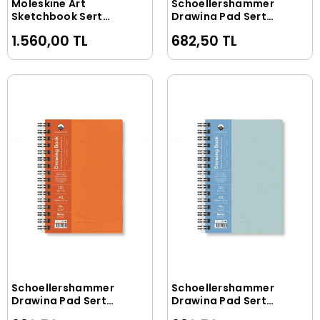
Moleskine Art
Schoellershammer
Sepete Ekle
Sepete Ekle
Sketchbook Sert
Drawing Pad Sert
Kapak Eskiz Çizim
Kapak Eskiz Çizim
1.560,00 TL
682,50 TL
Defteri 9x14 cm. 165
Defteri 120 gr. A5 54
gr. 80 Sayfa Siyah
yaprak YEŞİL
Schoellershammer
Schoellershammer
Sepete Ekle
Sepete Ekle
Drawing Pad Sert
Drawing Pad Sert
Kapak Eskiz Çizim
Kapak Eskiz Çizim