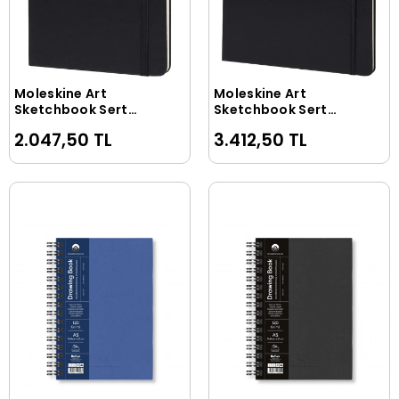
Moleskine Art
Moleskine Art
Sepete Ekle
Sepete Ekle
Sketchbook Sert
Sketchbook Sert
Kapak Eskiz Çizim
Kapak Eskiz Çizim
2.047,50 TL
3.412,50 TL
Defteri 13x21 cm. 165
Defteri 29x42 cm.
gr. 80 Sayfa Siyah
165 gr. 80 Sayfa
Siyah