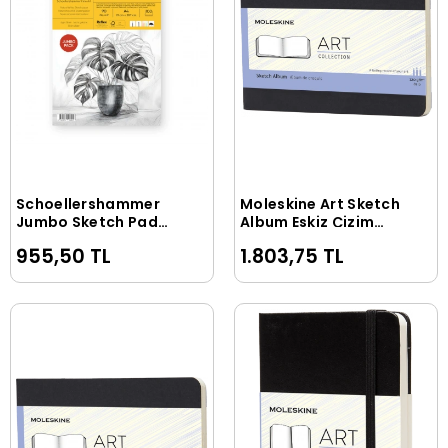
Schoellershammer
Moleskine Art Sketch
Sepete Ekle
Sepete Ekle
Jumbo Sketch Pad
Album Eskiz Çizim
Eskiz Çizim Defteri
Defteri 13x21 cm. 120
955,50 TL
1.803,75 TL
90 gr. A4 100 Yaprak
gr. 88 Sayfa Siyah