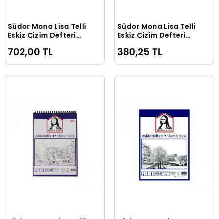
Südor Mona Lisa Telli
Südor Mona Lisa Telli
Sepete Ekle
Sepete Ekle
Eskiz Çizim Defteri
Eskiz Çizim Defteri
(Sketch Book) A3 120
(Sketch Book) A4 120
702,00 TL
380,25 TL
gr. 50 yp.
gr. 50 yp.