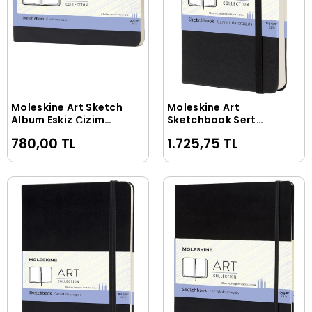
Moleskine Art Sketch
Moleskine Art
Sepete Ekle
Sepete Ekle
Album Eskiz Çizim
Sketchbook Sert
Defteri 9x14 cm. 120
Kapak Eskiz Çizim
780,00 TL
1.725,75 TL
gr. 72 Sayfa Siyah
Defteri 11.5x18 cm.
165 gr. 80 Sayfa
Siyah