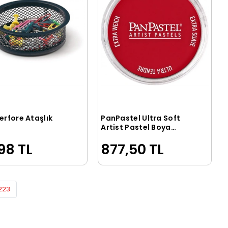
erfore Ataşlık
PanPastel Ultra Soft
Sepete Ekle
Sepete Ekle
Artist Pastel Boya
340.5 Permanent Red
98 TL
877,50 TL
223