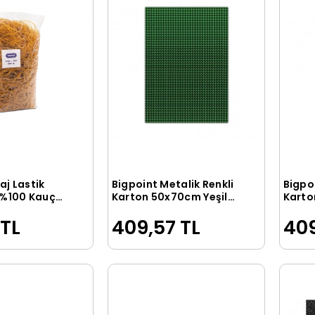
j Lastik
Bigpoint Metalik Renkli
Bigpoi
Sepete Ekle
Sepete Ekle
 %100 Kauçuk
Karton 50x70cm Yeşil
Karto
5
10'lu Poşet
10'lu 
 TL
409,57 TL
409