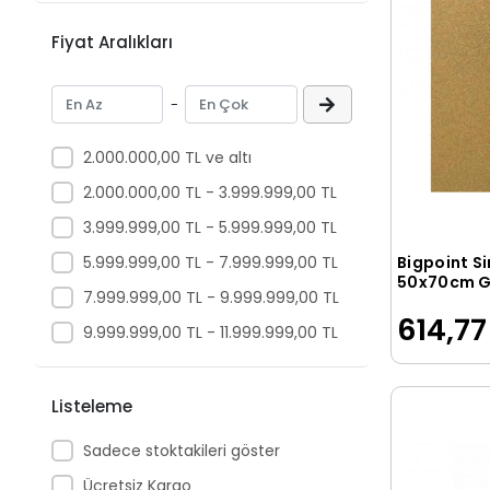
ALFA DEFTER
Fiyat Aralıkları
ALMERA
Alpino
-
ALTIN KİTAPLAR
2.000.000,00 TL ve altı
ALTINYILDIZ
2.000.000,00 TL - 3.999.999,00 TL
ALTIS
3.999.999,00 TL - 5.999.999,00 TL
Altın
5.999.999,00 TL - 7.999.999,00 TL
Bigpoint Si
ambalajpazari
50x70cm Go
7.999.999,00 TL - 9.999.999,00 TL
Poşet
Amos
614,77
9.999.999,00 TL - 11.999.999,00 TL
Amsterdam
Anka Art
Listeleme
Anka Özel Ürün
Sadece stoktakileri göster
Ankara Okulu
Ücretsiz Kargo
Anonim