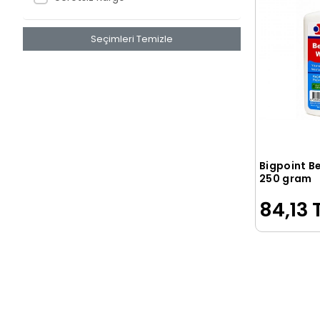
Antrenman Yayıncılık
Seçimleri Temizle
APLI
APOLLO
April Yayıncılık
Aras Yayınevi
Arches
Argox
Bigpoint B
250 gram
ARI METAL
84,13 
Arı Yayınevi
ARK
ARKADAŞ
ARKO
Arrow
Art