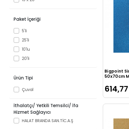
AKADEMİ ÇOCUK
Akasa
Paket İçeriği
Akçalı
5'li
Akılçelen Kitaplar
25'li
Akıllı Adam
10'lu
AKKAYMAK
20'li
AKMISIR
Bigpoint Si
AKYAZI
50x70cm Ma
Ürün Tipi
Poşet
Akyazı
614,77
Çuval
Alemdar
ALEX
İthalatçı/ Yetkili Temsilci/ İfa
Alex Schoeller
Hizmet Sağlayıcı
Alex Schoellers
HALAT BRANDA SAN.TİC.A.Ş
ALFA