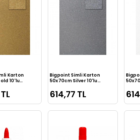
mli Karton
Bigpoint Simli Karton
Bigpo
Sepete Ekle
Sepete Ekle
ld 10'lu
50x70cm Silver 10'lu
50x70
Poşet
Poşet
 TL
614,77 TL
614