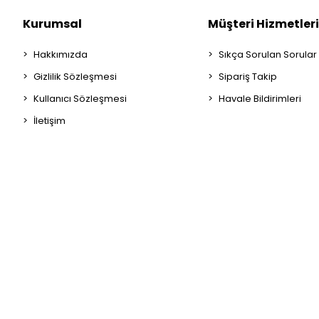
ART BLANC
Kurumsal
Müşteri Hizmetleri
Art Craft Dede
Hakkımızda
Sıkça Sorulan Sorular
Art Creation
Gizlilik Sözleşmesi
Sipariş Takip
Art Design
Kullanıcı Sözleşmesi
Havale Bildirimleri
ART DESİNG
İletişim
Artdeco
Artebella
Artemis
Artenino
ARTGE KIDS
Artline
Artwork
Arunas Yayıncılık
AS DEFTER