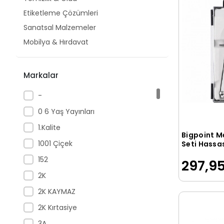
Etiketleme Çözümleri
Sanatsal Malzemeler
Mobilya & Hırdavat
Markalar
-
0 6 Yaş Yayınları
1.Kalite
Bigpoint M
1001 Çiçek
Seti Hassas
Ayakları Bü
152
297,95
2K
2K KAYMAZ
2K Kırtasiye
3A