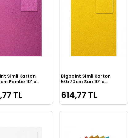
int Simli Karton
Bigpoint Simli Karton
Sepete Ekle
Sepete Ekle
cm Pembe 10'lu
50x70cm Sarı 10'lu
Poşet
,77 TL
614,77 TL