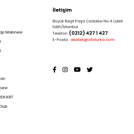
İletişim
Büyük Reşit Paşa Caddesi No:4 Laleli
fatih/İstanbul
ap Makinesi
(0212) 427 1 427
Telefon:
E-Posta :
destek@ofisturka.com
G
S
ları
abevi
EN KRT.
Club