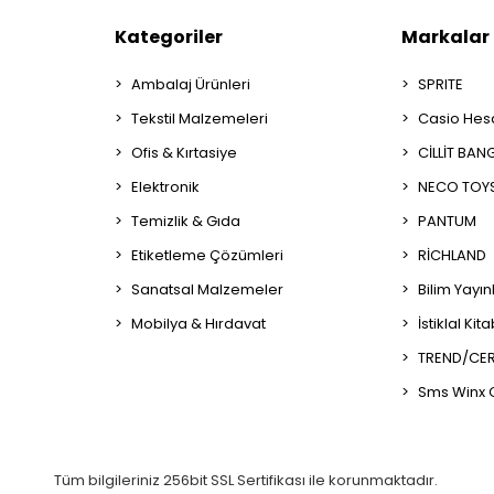
Kategoriler
Markalar
Ambalaj Ürünleri
SPRITE
Tekstil Malzemeleri
Casio Hes
Ofis & Kırtasiye
CİLLİT BAN
Elektronik
NECO TOY
Temizlik & Gıda
PANTUM
Etiketleme Çözümleri
RİCHLAND
Sanatsal Malzemeler
Bilim Yayın
Mobilya & Hırdavat
İstiklal Kit
TREND/CER
Sms Winx 
Tüm bilgileriniz 256bit SSL Sertifikası ile korunmaktadır.