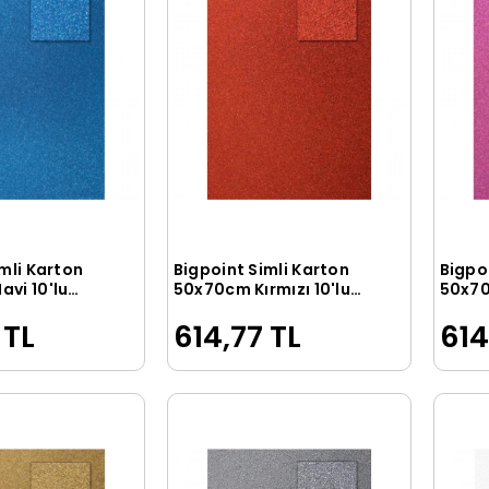
mli Karton
Bigpoint Simli Karton
Bigpo
Sepete Ekle
Sepete Ekle
vi 10'lu
50x70cm Kırmızı 10'lu
50x70
Poşet
Poşet
 TL
614,77 TL
614