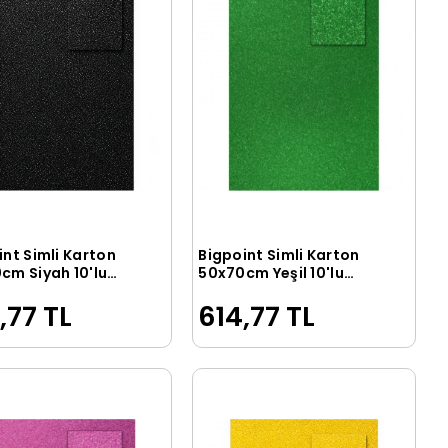
int Simli Karton
Bigpoint Simli Karton
Sepete Ekle
Sepete Ekle
cm Siyah 10'lu
50x70cm Yeşil 10'lu
Poşet
,77 TL
614,77 TL