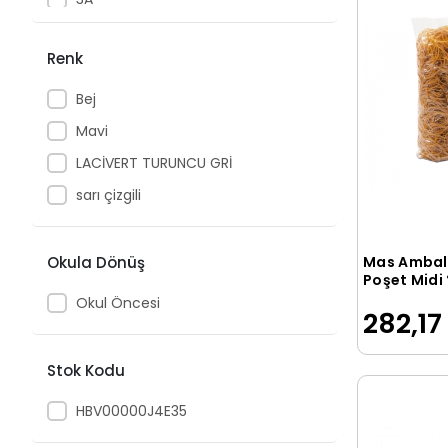
3M
Renk
4E
A4 Tech
Bej
A4TECH
Mavi
A7 Yayıncılık
LACİVERT TURUNCU GRİ
Abc
sarı çizgili
ABC YAYIN GRUBU
ABKA
Okula Dönüş
Mas Ambala
Poşet Midi
Abm
500 GR 36
Okul Öncesi
282,17
ACE
Açı
Stok Kodu
Acord
HBV00000J4E35
ACTİVEX
Addison