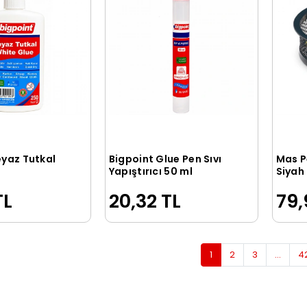
eyaz Tutkal
Bigpoint Glue Pen Sıvı
Mas P
Sepete Ekle
Sepete Ekle
Yapıştırıcı 50 ml
Siyah
TL
20,32 TL
79,
1
2
3
...
4