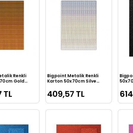
talik Renkli
Bigpoint Metalik Renkli
Bigpo
Sepete Ekle
Sepete Ekle
x70cm Gold
Karton 50x70cm Silver
50x70
10'lu Poşet
Poşet
 TL
409,57 TL
614