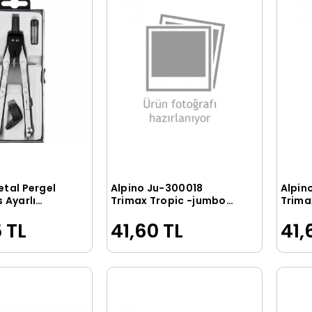
etal Pergel
Alpino Ju-300018
Alpin
Sepete Ekle
Sepete Ekle
 Ayarlı
Trimax Tropic -jumbo
Trima
külür 3'lü Set
Üçgen Çentik
Üçgen
 TL
41,60 TL
41,