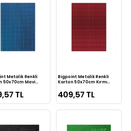
nt Metalik Renkli
Bigpoint Metalik Renkli
Sepete Ekle
Sepete Ekle
n 50x70cm Mavi
Karton 50x70cm Kırmızı
Poşet
10'lu Poşet
,57 TL
409,57 TL