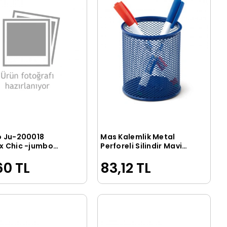
o Ju-200018
Mas Kalemlik Metal
Sepete Ekle
Sepete Ekle
x Chic -jumbo
Perforeli Silindir Mavi
 Çentikli
500
60 TL
83,12 TL