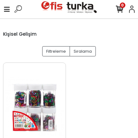
0
Kişisel Gelişim
Filtreleme
Sıralama