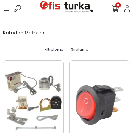
0
Kafadan Motorlar
Filtreleme
Sıralama