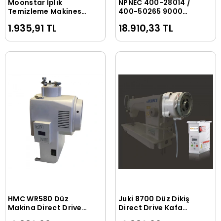
Moonstar İplik
NPNEC 400-28014 /
Sepete Ekle
Sepete Ekle
Temizleme Makinesi
400-50265 9000
Kafa Motoru / PLS-
Kafa Motoru
1.935,91 TL
18.910,33 TL
1977A-021
HMC WR580 Düz
Juki 8700 Düz Dikiş
Sepete Ekle
Sepete Ekle
Makina Direct Drive
Direct Drive Kafa
Kafa Motoru
Motoru (Supu)