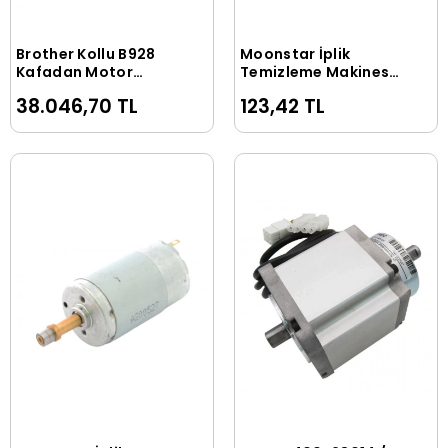
Brother Kollu B928
Moonstar İplik
Sepete Ekle
Sepete Ekle
Kafadan Motor
Temizleme Makinesi
550Watt (F4/Düz) /
Kafa Motor Düğmesi
38.046,70 TL
123,42 TL
X750
/ PLS-1977A-