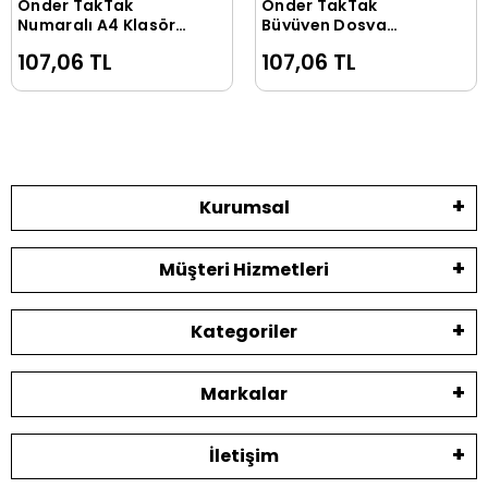
Önder TakTak
Önder TakTak
Sepete Ekle
Sepete Ekle
Numaralı A4 Klasörü
Büyüyen Dosya
Kraf (0250-7)
Kırmızı (0250-2)
107,06 TL
107,06 TL
Kurumsal
Müşteri Hizmetleri
Kategoriler
Markalar
İletişim