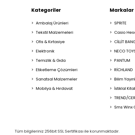
Kategoriler
Markalar
Ambalaj Ürünleri
SPRITE
Tekstil Malzemeleri
Casio Hes
Ofis & Kırtasiye
CİLLİT BAN
Elektronik
NECO TOY
Temizlik & Gıda
PANTUM
Etiketleme Çözümleri
RİCHLAND
Sanatsal Malzemeler
Bilim Yayın
Mobilya & Hırdavat
İstiklal Kit
TREND/CER
Sms Winx 
Tüm bilgileriniz 256bit SSL Sertifikası ile korunmaktadır.