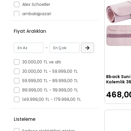
Kartlar ve Aksesuarları
Alex Schoeller
Profiller
ambalajpazari
Spiraller
Anka Art
Yapışkanlı Rulolar(Folyolar)
Fiyat Aralıkları
ARK
Yoyolar
BAFİX
Telli Dosyalar
-
Bigpoint
Arşiv Kutuları
BU-BU
30.000,00 TL ve altı
Askılı Dosyalar
Canson
30.000,00 TL - 59.999,00 TL
Ayraç ve Seperatörler
Bback Suni 
CARRERA
Çıtçıtlı Dosyalar
59.999,00 TL - 89.999,00 TL
Kalemlik 36
Pembe
Cassa
Düzenleyici Dosya
89.999,00 TL - 119.999,00 TL
468,0
Halkalı Klasörler
CEOART
149.999,00 TL - 179.999,00 TL
İmza Dosyaları
ÇINAR
Karton Dosyalar
Clairefontaine
Listeleme
Karton Klasörler
Comix
Sadece stoktakileri göster