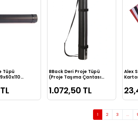
je Tüpü
BBack Deri Proje Tüpü
Alex 
Sepete Ekle
Sepete Ekle
 9x60x110
(Proje Taşıma Çantası)
Karto
SİYAH
Renk 
 TL
1.072,50 TL
23,
1
2
3
...