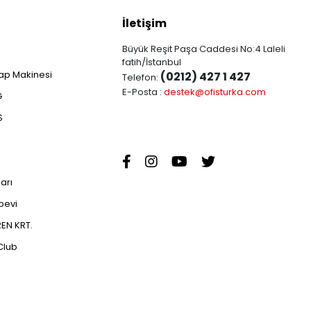
İletişim
Büyük Reşit Paşa Caddesi No:4 Laleli
fatih/İstanbul
ap Makinesi
(0212) 427 1 427
Telefon:
E-Posta :
destek@ofisturka.com
G
S
ları
abevi
EN KRT.
Club