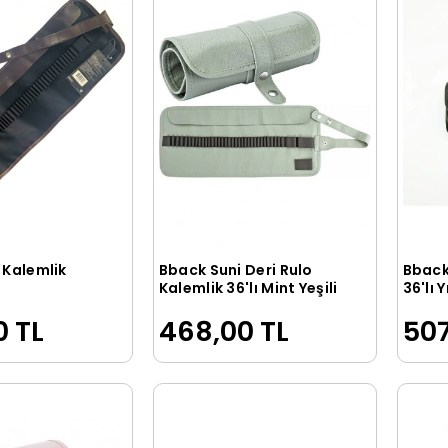
 Kalemlik
Bback Suni Deri Rulo
Bback
Sepete Ekle
Sepete Ekle
Kalemlik 36'lı Mint Yeşili
36'lı 
0 TL
468,00 TL
507