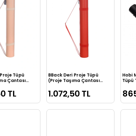
 Proje Tüpü
BBack Deri Proje Tüpü
Hobi 
Sepete Ekle
Sepete Ekle
ıma Çantası)
(Proje Taşıma Çantası)
Tüpü 
MBE
KIRMIZI
10.5x
50 TL
1.072,50 TL
865