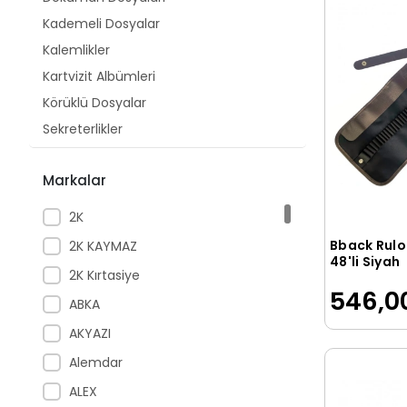
Kademeli Dosyalar
Kalemlikler
Kartvizit Albümleri
Körüklü Dosyalar
Sekreterlikler
Sıkıştırmalı Dosyalar
Markalar
Ciltleme
Dosyalama
2K
Kartvizitlikler
Bback Rulo
2K KAYMAZ
Klasörler
48'li Siyah
2K Kırtasiye
Proje Tüpleri
546,0
ABKA
Seperatörler
AKYAZI
Cilt Kapakları
Alemdar
Fotokopi Asetatı
ALEX
Kart ve Menü Standları