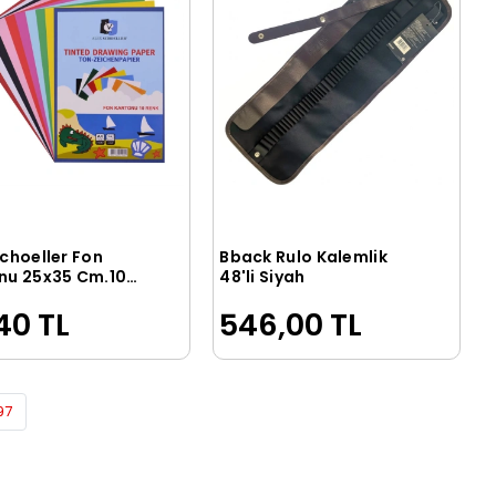
Schoeller Fon
Bback Rulo Kalemlik
Sepete Ekle
Sepete Ekle
nu 25x35 Cm.10
48'li Siyah
Dosyalı (ALX-006)
40 TL
546,00 TL
97