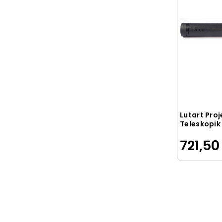
MAXX
MEDYEN
Mimaks
MODEL ATÖLYE
Mondo
Muhtelif
MULTİOFİS
Lutart Pro
Munıs
Teleskopik
cm. SİYAH
My File
721,50
NOKİ
NOKİ EKO
OFMA
ÖNDER
OPS