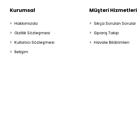
PASO/YOBE
Kurumsal
Müşteri Hizmetleri
Ponart
Hakkımızda
Sıkça Sorulan Sorular
Post-İt
Gizlilik Sözleşmesi
Sipariş Takip
Rubenis
Kullanıcı Sözleşmesi
Havale Bildirimleri
Şahin Mikro Ottonya
İletişim
SAKASHİ
SARFF
Schneider
SENSHO
serve
Skops
SMATO
SPECO
Stabilo