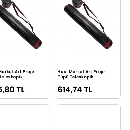
Market Art Proje
Hobi Market Art Proje
Sepete Ekle
Sepete Ekle
Teleskopik
Tüpü Teleskopik
60x110 cm. SİYAH
8.5x60x110 cm. SİYAH
,80 TL
614,74 TL