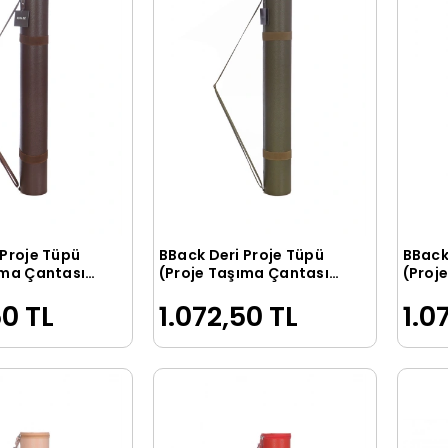
 Proje Tüpü
BBack Deri Proje Tüpü
BBack
Sepete Ekle
Sepete Ekle
ıma Çantası)
(Proje Taşıma Çantası)
(Proj
İ
HAKİ
TABA
50 TL
1.072,50 TL
1.0