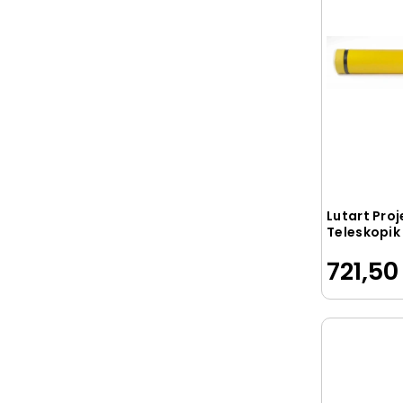
Keskin Color
Kingstar
KM
KRAF
KW-TRİO
Lamiess
Leitz
LİNO
Lutart Pro
Teleskopik
Livan
cm. SARI
721,50
LİZ
MANU
MAPİ
MAPİBİND
Mas