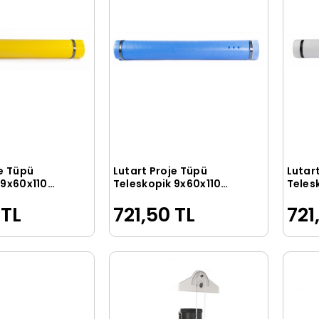
je Tüpü
Lutart Proje Tüpü
Lutar
Sepete Ekle
Sepete Ekle
 9x60x110
Teleskopik 9x60x110
Teles
cm. MAVİ
cm. B
 TL
721,50 TL
721