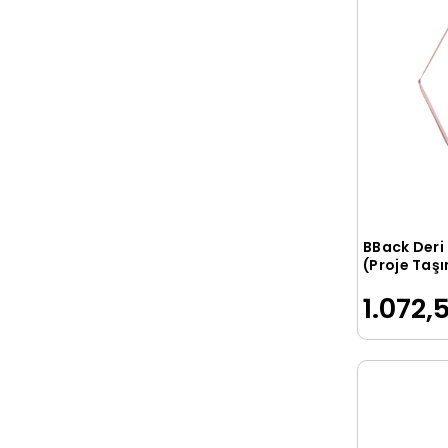
EXXO
FABER CASTELL
Faber-Castell
Fabriano
Folder
GARANTİ OFİS METAL
GIPTA
Gıpta
BBack Deri
(Proje Taş
Globox
PASTEL PE
1.072,
Jbi
Kahraman
Kanmak
Kembs
KESKİN