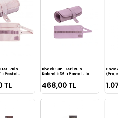
Deri Rulo
Bback Suni Deri Rulo
Bback
Sepete Ekle
Sepete Ekle
'lı Pastel
Kalemlik 36'lı Pastel Lila
(Proj
YEŞİL
0 TL
468,00 TL
1.0