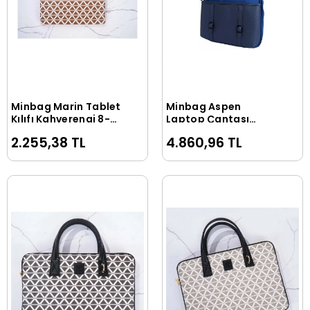
Minbag Marin Tablet
Minbag Aspen
Sepete Ekle
Sepete Ekle
Kılıfı Kahverengi 8-
Laptop Çantası
10,5 inç 561-12
Lacivert 18 inç 564-
2.255,38 TL
4.860,96 TL
06