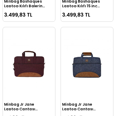
Minbag Bashaques
Minbag Bashaques
Sepete Ekle
Sepete Ekle
Laptop Kılıfı Balerina
Laptop Kılıfı 15 inç
Tiles 15 inç 558-02
558-01
3.499,83 TL
3.499,83 TL
Minbag Jr Jane
Minbag Jr Jane
Sepete Ekle
Sepete Ekle
Laptop Çantası
Laptop Çantası
Bordo 13 inç 555-08
Lacivert 13 inç 555-