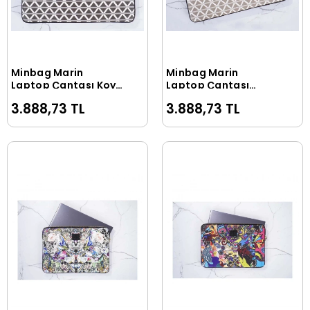
Minbag Marin
Minbag Marin
Sepete Ekle
Sepete Ekle
Laptop Çantası Koyu
Laptop Çantası
Gri 13 inç 563-14
Krem 13 inç 563-12
3.888,73 TL
3.888,73 TL