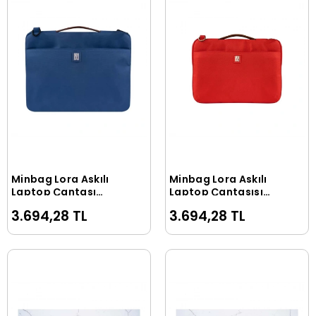
Minbag Lora Askılı
Minbag Lora Askılı
Sepete Ekle
Sepete Ekle
Laptop Çantası
Laptop Çantasısı
Lacivert 13 inç 549-
Kırmızı 13 inç 549-02
3.694,28 TL
3.694,28 TL
06