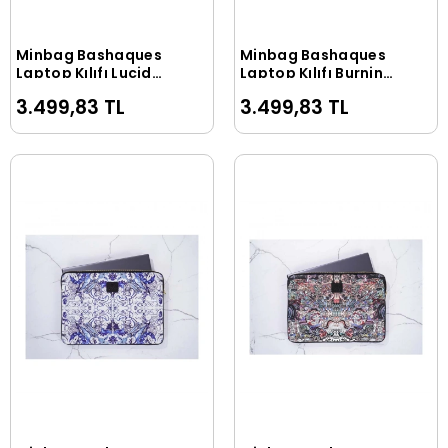
Minbag Bashaques
Minbag Bashaques
Sepete Ekle
Sepete Ekle
Laptop Kılıfı Lucid
Laptop Kılıfı Burning
Dream 15 inç 558-06
Man 15 inç 558-05
3.499,83 TL
3.499,83 TL