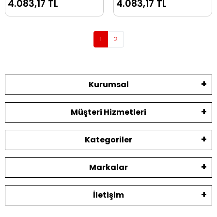
4.083,17 TL
4.083,17 TL
06
1
2
Kurumsal
Müşteri Hizmetleri
Kategoriler
Markalar
İletişim