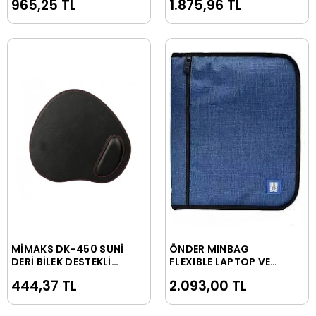
965,25 TL
1.875,96 TL
SİYAH
MİMAKS DK-450 SUNİ
ÖNDER MINBAG
Sepete Ekle
Sepete Ekle
DERİ BİLEK DESTEKLİ
FLEXIBLE LAPTOP VE
MOUSE PAD
TABLET ÇANTASI
444,37 TL
2.093,00 TL
LACİVERT 556-06