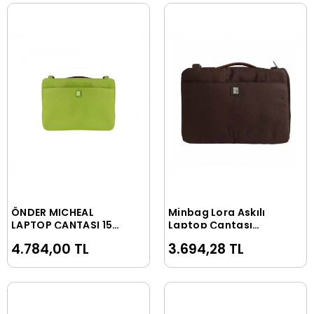
ÖNDER MICHEAL
Minbag Lora Askılı
Sepete Ekle
Sepete Ekle
LAPTOP ÇANTASI 15
Laptop Çantası
INCH F.YEŞİL 530-09
Kahve 13 inç 549-19
4.784,00 TL
3.694,28 TL