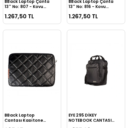
BBack Laptop Çanta
BBack Laptop Çanta
Sepete Ekle
Sepete Ekle
13'' No: 807 - Koyu
13'' No: 816 - Koyu
Gri/Siyah
Gri/Yeşil
1.267,50 TL
1.267,50 TL
BBack Laptop
EYE 295 DİKEY
Sepete Ekle
Sepete Ekle
Çantası Kapitone
NOTEBOOK ÇANTASI
Siyah 25x36cm
10.5x13.5 inç 13.3 inç