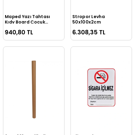
Maped Yazı Tahtası
Stropor Levha
Sepete Ekle
Sepete Ekle
Kıdy Board Çocuk
50x100x2cm
Mıknatıslı Beyaz
940,80 TL
6.308,35 TL
583810