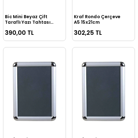
Bic Mini Beyaz Çift
Kraf Rondo Çerçeve
Sepete Ekle
Sepete Ekle
Taraflı Yazı Tahtası
A5 15x21cm
17x24.5 Cm. Açık
390,00 TL
302,25 TL
Mavi + Kalem + Silgi
(841360)