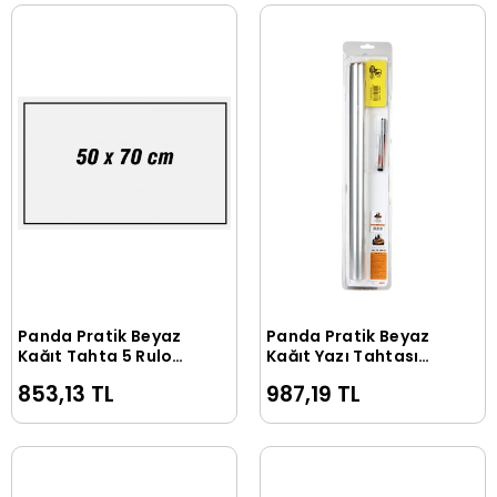
Panda Pratik Beyaz
Panda Pratik Beyaz
Sepete Ekle
Sepete Ekle
Kağıt Tahta 5 Rulo
Kağıt Yazı Tahtası
50 Cm X 70 Cm
Seti 5'li 50 Cm X 70
853,13 TL
987,19 TL
Cm