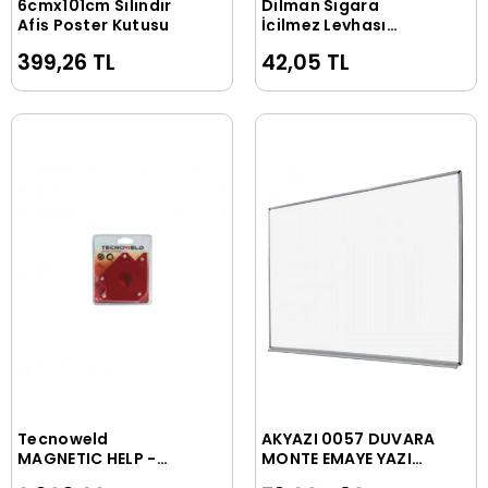
6cmx101cm Silindir
Dilman Sigara
Sepete Ekle
Sepete Ekle
Afiş Poster Kutusu
İçilmez Levhası
25x35 cm
399,26 TL
42,05 TL
Tecnoweld
AKYAZI 0057 DUVARA
Sepete Ekle
Sepete Ekle
MAGNETIC HELP -
MONTE EMAYE YAZI
TECNOWELD
TAHTASI 120x300