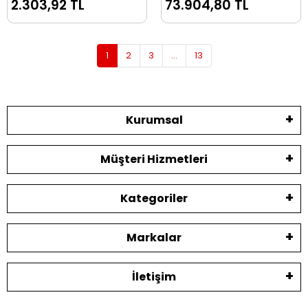
2.303,92 TL
73.904,80 TL
1
2
3
...
13
Kurumsal
Müşteri Hizmetleri
Kategoriler
Markalar
İletişim