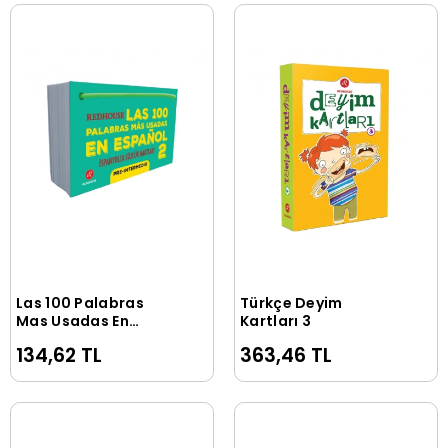
Las 100 Palabras
Türkçe Deyim
Sepete Ekle
Sepete Ekle
Mas Usadas En
Kartları 3
Espanol-2
134,62 TL
363,46 TL
(İspanyolca dil
kartları)