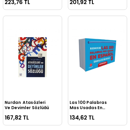
223,76 TL
201,92 TL
Nurdan Atasözleri
Las 100 Palabras
Sepete Ekle
Sepete Ekle
Ve Deyimler Sözlüğü
Mas Usadas En
Espanol-3
167,82 TL
134,62 TL
(İspanyolca dil
kartları)