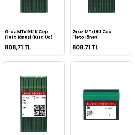
Groz MTx190 K Cep
Groz MTx190 Cep
Sepete Ekle
Sepete Ekle
Fleto İğnesi (Kısa Uç)
Fleto İğnesi
808,71 TL
808,71 TL