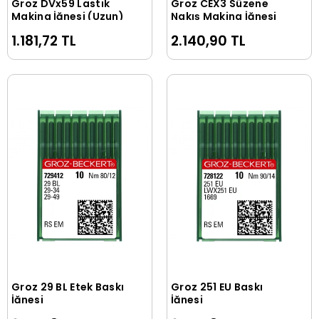
Groz DVx59 Lastik
Groz CEX3 Süzene
Sepete Ekle
Sepete Ekle
Makina İğnesi (Uzun)
Nakış Makina İğnesi
1.181,72 TL
2.140,90 TL
Groz 29 BL Etek Baskı
Groz 251 EU Baskı
Sepete Ekle
Sepete Ekle
İğnesi
İğnesi