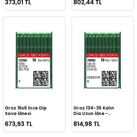
373,01 TL
802,44 TL
Groz 16x6 İnce Dip
Groz 134-35 Kalın
Sepete Ekle
Sepete Ekle
Saya İğnesi
Dip Uzun İğne -
Gebedur
673,93 TL
814,98 TL