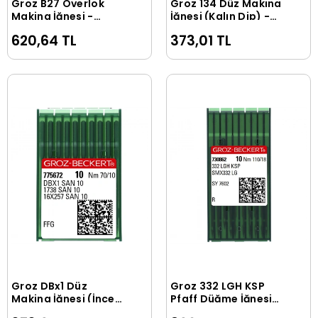
Groz B27 Overlok
Groz 134 Düz Makina
Sepete Ekle
Sepete Ekle
Makina İğnesi -
İğnesi (Kalın Dip) -
SAN10
SAN10
620,64 TL
373,01 TL
Groz DBx1 Düz
Groz 332 LGH KSP
Sepete Ekle
Sepete Ekle
Makina İğnesi (İnce
Pfaff Düğme İğnesi
Dip) - SAN10
Kısa Uç