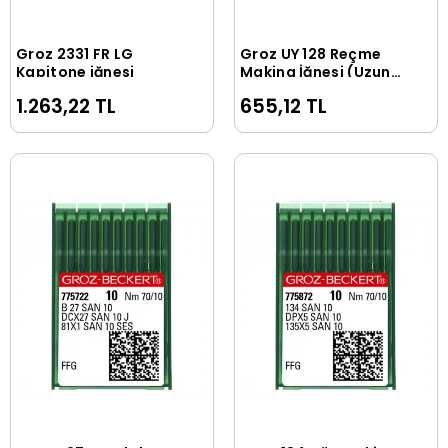
Groz 2331 FR LG
Groz UY 128 Reçme
Sepete Ekle
Sepete Ekle
Kapitone iğnesi
Makina İğnesi (Uzun)
- SAN10
1.263,22 TL
655,12 TL