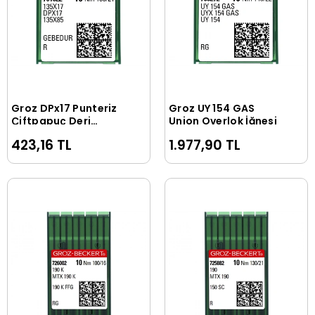
Groz DPx17 Punteriz
Groz UY 154 GAS
Sepete Ekle
Sepete Ekle
Çiftpapuç Deri
Union Overlok İğnesi
Makina İğnesi -
423,16 TL
1.977,90 TL
Gebedur