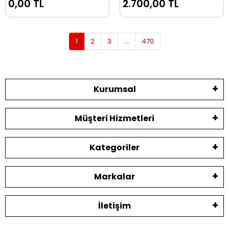
0,00 TL
2.700,00 TL
Çizim Seti 11'li
Çizim Seti 20'li
1
2
3
...
470
Kurumsal
Müşteri Hizmetleri
Kategoriler
Markalar
İletişim