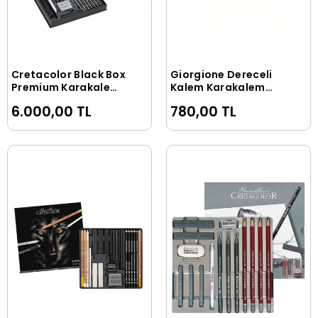
Cretacolor Black Box
Giorgione Dereceli
Sepete Ekle
Sepete Ekle
Premium Karakalem
Kalem Karakalem
Eskiz Çizim Seti
Eskiz Çizim Seti (8B-
6.000,00 TL
780,00 TL
Hediyelik Kutu 20
2H)
Parça