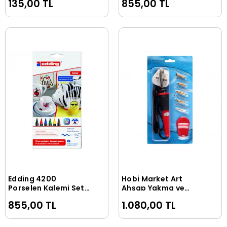
135,00 TL
855,00 TL
Edding 4200
Hobi Market Art
Sepete Ekle
Sepete Ekle
Porselen Kalemi Seti
Ahşap Yakma ve
6 Renk Standart
Yazma Kalemi Seti
855,00 TL
1.080,00 TL
Renkler