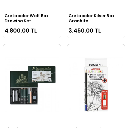
Cretacolor Wolf Box
Cretacolor Silver Box
Sepete Ekle
Sepete Ekle
Drawing Set
Graphite
Profesyonel
Profesyonel
4.800,00 TL
3.450,00 TL
Karakalem Eskiz
Karakalem Eskiz
Çizim Seti 25 Parça
Çizim Seti 15 Parça
Metal Kutu
Metal Kutu