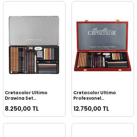
Cretacolor Ultimo
Cretacolor Ultimo
Sepete Ekle
Sepete Ekle
Drawing Set
Profesyonel
Profesyonel
Karakalem Eskiz
8.250,00 TL
12.750,00 TL
Karakalem Eskiz
Çizim Seti 35 Parça
Çizim Seti 35 Parça
Ahşap Kutulu
Metal Kutu