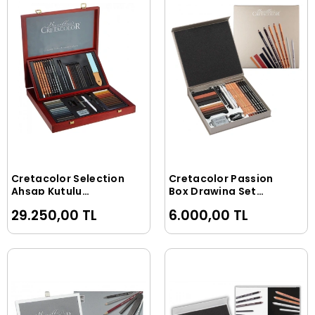
Cretacolor Selection
Cretacolor Passion
Sepete Ekle
Sepete Ekle
Ahşap Kutulu
Box Drawing Set
Profesyonel
Premium Karakalem
29.250,00 TL
6.000,00 TL
Karakalem Eskiz
Eskiz Çizim Seti
Çizim Seti
Hediyelik Kutu 25
Parça