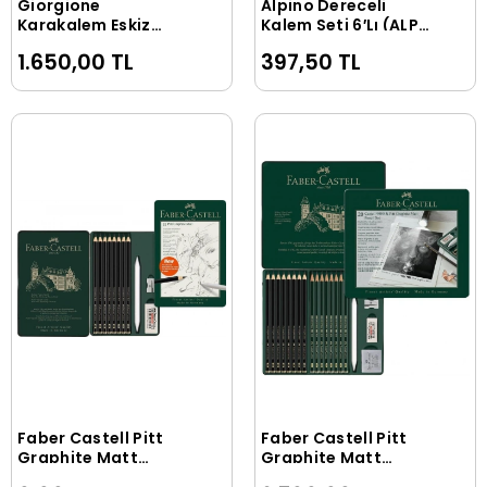
Giorgione
Alpino Dereceli
Sepete Ekle
Sepete Ekle
Karakalem Eskiz
Kalem Seti 6′Lı (ALP-
Çizim Seti Metal
JU-000050)
1.650,00 TL
397,50 TL
Kutulu 27 Parça
Faber Castell Pitt
Faber Castell Pitt
Sepete Ekle
Sepete Ekle
Graphite Matt
Graphite Matt
Dereceli Kalem Eskiz
Dereceli Kalem Eskiz