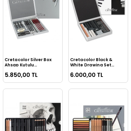
Cretacolor Silver Box
Cretacolor Black &
Sepete Ekle
Sepete Ekle
Ahşap Kutulu
White Drawing Set
Profesyonel
Premium Karakalem
5.850,00 TL
6.000,00 TL
Karakalem Eskiz
Eskiz Çizim Seti
Çizim Seti 17 Parça
Hediyelik Kutu 25
Parça