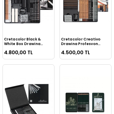
Cretacolor Black &
Cretacolor Creativo
Sepete Ekle
Sepete Ekle
White Box Drawing
Drawing Profesyonel
Profesyonel
Karakalem Eskiz
4.800,00 TL
4.500,00 TL
Karakalem Eskiz
Çizim Seti 27 Parça
Çizim Seti 25 Parça
Metal Kutu
Metal Kutu