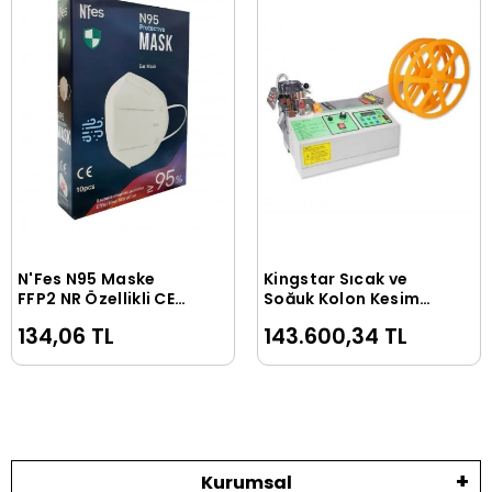
N'Fes N95 Maske
Kingstar Sıcak ve
Sepete Ekle
Sepete Ekle
FFP2 NR Özellikli CE
Soğuk Kolon Kesim
ve ISO Sertifikalı 10
Makinesi - Maske,
134,06 TL
143.600,34 TL
Adet
Etiket Kesim
Kurumsal