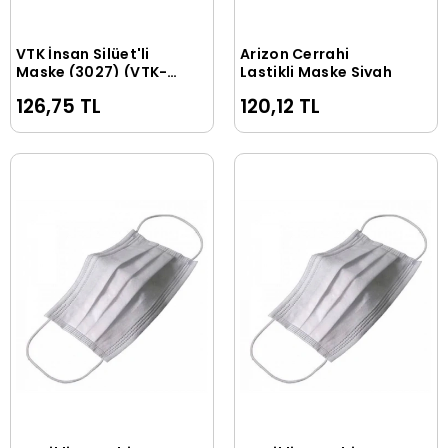
VTK İnsan Silüet'li
Arizon Cerrahi
Sepete Ekle
Sepete Ekle
Maske (3027) (VTK-
Lastikli Maske Siyah
MSK04)
126,75 TL
120,12 TL