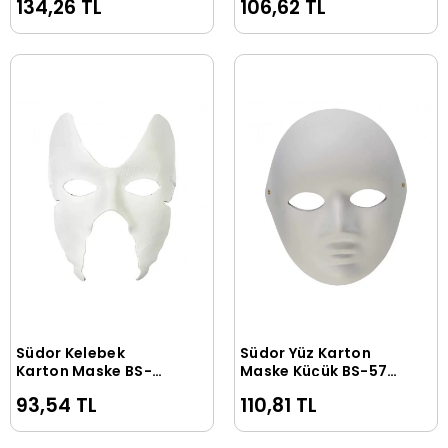
134,26 TL
106,62 TL
Südor Kelebek
Südor Yüz Karton
Sepete Ekle
Sepete Ekle
Karton Maske BS-
Maske Küçük BS-57-
57-03
01
93,54 TL
110,81 TL