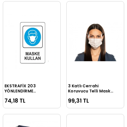
EKSTRAFİX 203
3 Katlı Cerrahi
Sepete Ekle
Sepete Ekle
YÖNLENDİRME
Koruyucu Telli Maske
LEVHASI 16x24 MASKE
- 50 li Kutu
74,18 TL
99,31 TL
KULLAN (YUL-311)