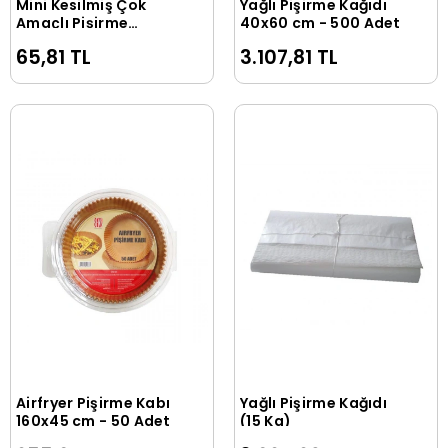
Mini Kesilmiş Çok
Yağlı Pişirme Kağıdı
Sepete Ekle
Sepete Ekle
Amaçlı Pişirme
40x60 cm - 500 Adet
Kağıdı 30x42 m - 12
65,81 TL
3.107,81 TL
Yaprak
Airfryer Pişirme Kabı
Yağlı Pişirme Kağıdı
Sepete Ekle
Sepete Ekle
160x45 cm - 50 Adet
(15 Kg)