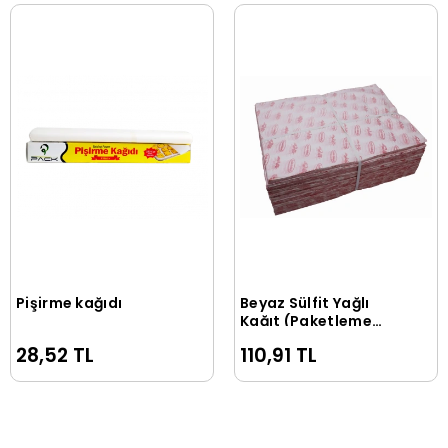
Pişirme kağıdı
Beyaz Sülfit Yağlı
Sepete Ekle
Sepete Ekle
Kağıt (Paketleme
Kağıdı) 35 x 50 cm 1
28,52 TL
110,91 TL
Kg.