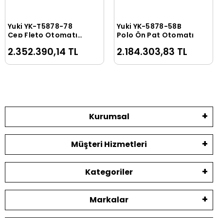
Yuki YK-T5878-78
Yuki YK-5878-58B
Sepete Ekle
Sepete Ekle
Cep Fleto Otomatı
Polo Ön Pat Otomatı
Full İptalli Eğik Cep
2.352.390,14 TL
2.184.303,83 TL
Kurumsal
Müşteri Hizmetleri
Kategoriler
Markalar