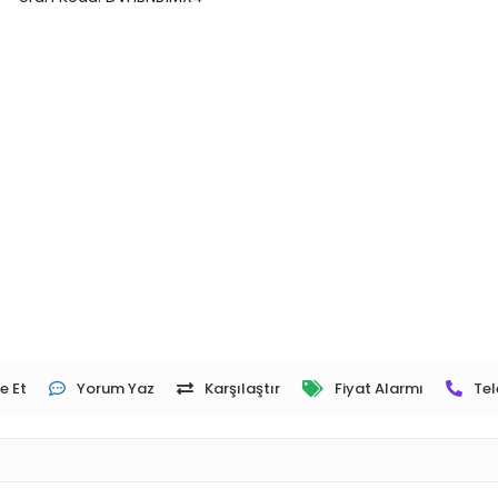
e Et
Yorum Yaz
Karşılaştır
Fiyat Alarmı
Tel