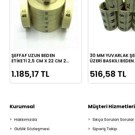
ŞEFFAF UZUN BEDEN
30 MM YUVARLAK ŞE
Sepete Ekle
Sepete Ek
ETİKETİ 2,5 CM X 22 CM 26
ÜZERİ BASKILI BEDEN
– 50 ARASI 500 ADET
ETİKETİ ( XS,S,M,L,X
1.185,17 TL
516,58 TL
ARASI 500 ADET
Kurumsal
Müşteri Hizmetleri
Hakkımızda
Sıkça Sorulan Sorular
Gizlilik Sözleşmesi
Sipariş Takip