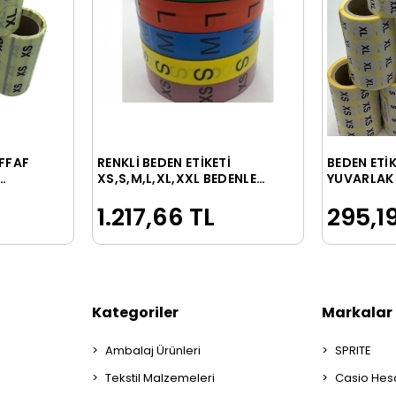
FFAF
RENKLİ BEDEN ETİKETİ
BEDEN ETİ
le
Sepete Ekle
XS,S,M,L,XL,XXL BEDENLER
YUVARLAK 
L,XXL)
400 ADET
XS,S,M,L,X
1.217,66 TL
295,19
ARASI 100
Kategoriler
Markalar
Ambalaj Ürünleri
SPRITE
Tekstil Malzemeleri
Casio Hes