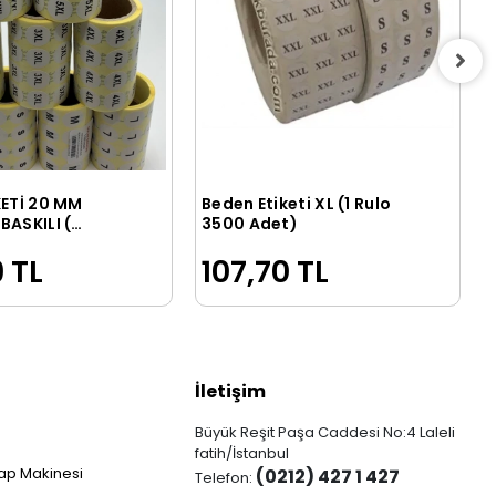
KETİ 20 MM
Beden Etiketi XL (1 Rulo
Sepete Ekle
Sepete Ekle
BASKILI (
3500 Adet)
L,2XL,3XL,4XL,5XL,6XL)
 TL
107,70 TL
0 ADET
İletişim
Büyük Reşit Paşa Caddesi No:4 Laleli
fatih/İstanbul
ap Makinesi
(0212) 427 1 427
Telefon: