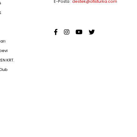
E-Posta :
destek@ofisturka.com
G
S
ları
abevi
EN KRT.
Club