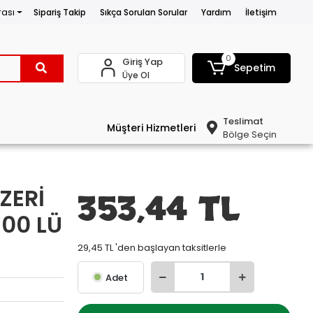
rası
Sipariş Takip
Sıkça Sorulan Sorular
Yardım
İletişim
0
Giriş Yap
Sepetim
Üye Ol
Teslimat
Müşteri Hizmetleri
Bölge Seçin
ZERİ
353,44 TL
500 LÜ
29,45 TL 'den başlayan taksitlerle
Adet