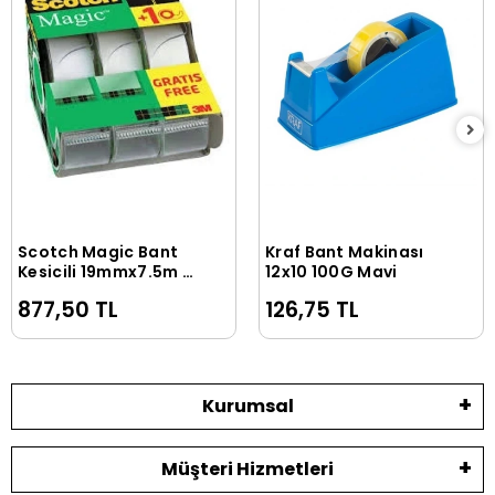
Scotch Magic Bant
Kraf Bant Makinası
Sepete Ekle
Sepete Ekle
Kesicili 19mmx7.5m 3
12x10 100G Mavi
Al 2 Öde
877,50 TL
126,75 TL
Kurumsal
Müşteri Hizmetleri