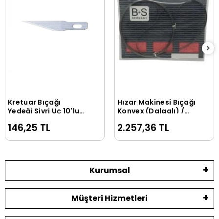
Kretuar Bıçağı
Hızar Makinesi Bıçağı
Sepete Ekle
Sepete Ekle
Yedeği Sivri Uç 10'lu
Konvex (Dalgalı) /
Tüp
3000*10*0.45
146,25 TL
2.257,36 TL
Kurumsal
Müşteri Hizmetleri