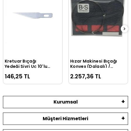
Kretuar Bıçağı
Hızar Makinesi Bıçağı
Sepete Ekle
Sepete Ekle
Yedeği Sivri Uç 10'lu
Konvex (Dalgalı) /
Tüp
3000*10*0.45
146,25 TL
2.257,36 TL
Kurumsal
Müşteri Hizmetleri