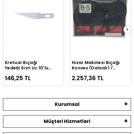
Kretuar Bıçağı
Hızar Makinesi Bıçağı
Sepete Ekle
Sepete Ekle
Yedeği Sivri Uç 10'lu
Konvex (Dalgalı) /
Tüp
3000*10*0.45
146,25 TL
2.257,36 TL
Kurumsal
Müşteri Hizmetleri