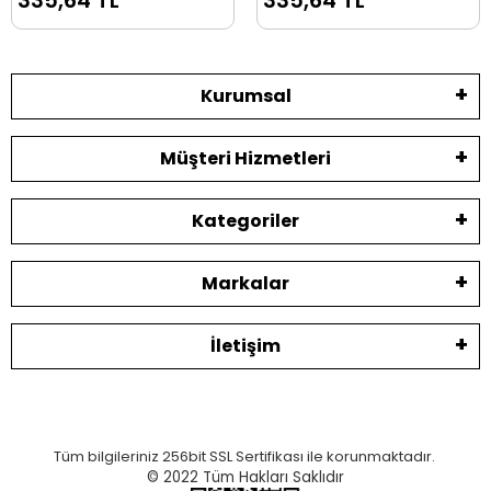
335,64 TL
335,64 TL
Slytherin Özel Baskısı
Ravenclaw Özel
Baskısı
Kurumsal
Müşteri Hizmetleri
Kategoriler
Markalar
İletişim
Tüm bilgileriniz 256bit SSL Sertifikası ile korunmaktadır.
© 2022
Tüm Hakları Saklıdır