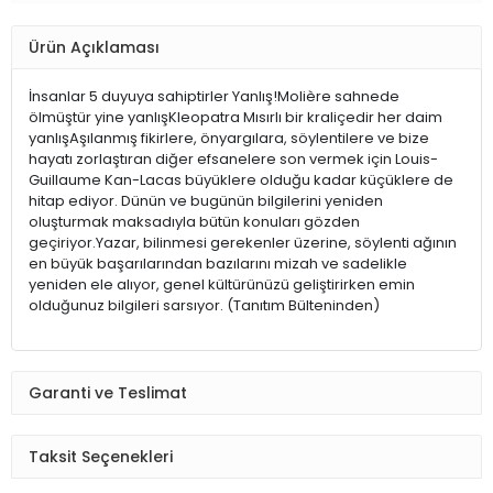
Ürün Açıklaması
İnsanlar 5 duyuya sahiptirler Yanlış!Molière sahnede
ölmüştür yine yanlışKleopatra Mısırlı bir kraliçedir her daim
yanlışAşılanmış fikirlere, önyargılara, söylentilere ve bize
hayatı zorlaştıran diğer efsanelere son vermek için Louis-
Guillaume Kan-Lacas büyüklere olduğu kadar küçüklere de
hitap ediyor. Dünün ve bugünün bilgilerini yeniden
oluşturmak maksadıyla bütün konuları gözden
geçiriyor.Yazar, bilinmesi gerekenler üzerine, söylenti ağının
en büyük başarılarından bazılarını mizah ve sadelikle
yeniden ele alıyor, genel kültürünüzü geliştirirken emin
olduğunuz bilgileri sarsıyor. (Tanıtım Bülteninden)
Garanti ve Teslimat
Taksit Seçenekleri