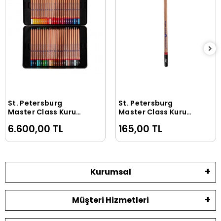
St. Petersburg
St. Petersburg
Sepete Ekle
Sepete Ekle
Master Class Kuru
Master Class Kuru
Boya Seti 48 Renk
Boya Siyah
6.600,00 TL
165,00 TL
Metal Kutu
Kurumsal
Müşteri Hizmetleri