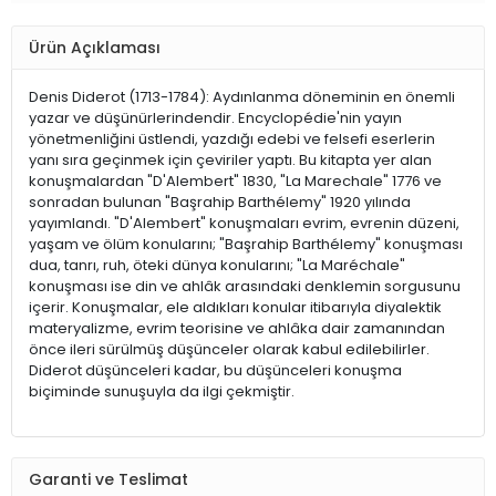
Ürün Açıklaması
Denis Diderot (1713-1784): Aydınlanma döneminin en önemli
yazar ve düşünürlerindendir. Encyclopédie'nin yayın
yönetmenliğini üstlendi, yazdığı edebi ve felsefi eserlerin
yanı sıra geçinmek için çeviriler yaptı. Bu kitapta yer alan
konuşmalardan "D'Alembert" 1830, "La Marechale" 1776 ve
sonradan bulunan "Başrahip Barthélemy" 1920 yılında
yayımlandı. "D'Alembert" konuşmaları evrim, evrenin düzeni,
yaşam ve ölüm konularını; "Başrahip Barthélemy" konuşması
dua, tanrı, ruh, öteki dünya konularını; "La Maréchale"
konuşması ise din ve ahlâk arasındaki denklemin sorgusunu
içerir. Konuşmalar, ele aldıkları konular itibarıyla diyalektik
materyalizme, evrim teorisine ve ahlâka dair zamanından
önce ileri sürülmüş düşünceler olarak kabul edilebilirler.
Diderot düşünceleri kadar, bu düşünceleri konuşma
biçiminde sunuşuyla da ilgi çekmiştir.
Garanti ve Teslimat