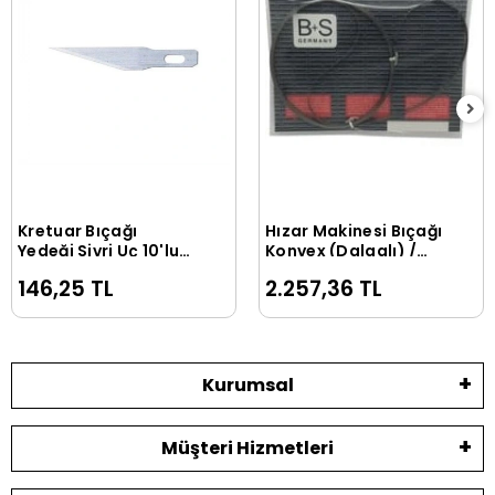
Kretuar Bıçağı
Hızar Makinesi Bıçağı
Sepete Ekle
Sepete Ekle
Yedeği Sivri Uç 10'lu
Konvex (Dalgalı) /
Tüp
3000*10*0.45
146,25 TL
2.257,36 TL
Kurumsal
Müşteri Hizmetleri