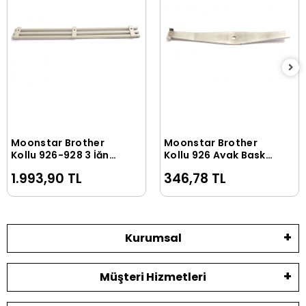
Moonstar Brother
Moonstar Brother
Sepete Ekle
Sepete Ekle
Kollu 926-928 3 İğne
Kollu 926 Ayak Baskı
Gömlek İp Yolu (3
Yayı (Üst-Küçük) /
1.993,90 TL
346,78 TL
Borulu)
105096-0
Kurumsal
Müşteri Hizmetleri