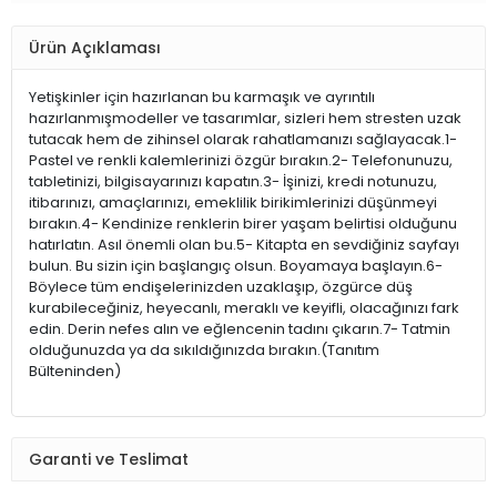
Ürün Açıklaması
Yetişkinler için hazırlanan bu karmaşık ve ayrıntılı
hazırlanmışmodeller ve tasarımlar, sizleri hem stresten uzak
tutacak hem de zihinsel olarak rahatlamanızı sağlayacak.1-
Pastel ve renkli kalemlerinizi özgür bırakın.2- Telefonunuzu,
tabletinizi, bilgisayarınızı kapatın.3- İşinizi, kredi notunuzu,
itibarınızı, amaçlarınızı, emeklilik birikimlerinizi düşünmeyi
bırakın.4- Kendinize renklerin birer yaşam belirtisi olduğunu
hatırlatın. Asıl önemli olan bu.5- Kitapta en sevdiğiniz sayfayı
bulun. Bu sizin için başlangıç olsun. Boyamaya başlayın.6-
Böylece tüm endişelerinizden uzaklaşıp, özgürce düş
kurabileceğiniz, heyecanlı, meraklı ve keyifli, olacağınızı fark
edin. Derin nefes alın ve eğlencenin tadını çıkarın.7- Tatmin
olduğunuzda ya da sıkıldığınızda bırakın.(Tanıtım
Bülteninden)
Garanti ve Teslimat