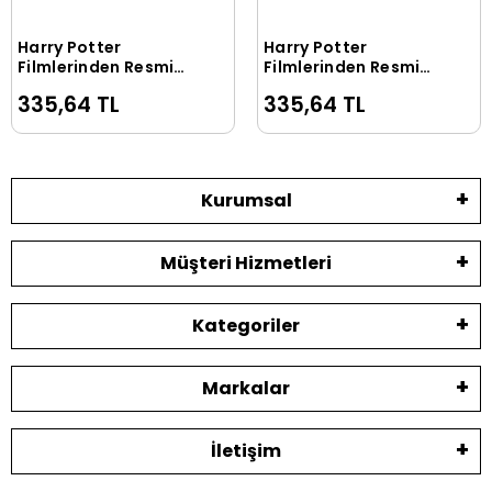
Harry Potter
Harry Potter
Sepete Ekle
Sepete Ekle
Filmlerinden Resmi
Filmlerinden Resmi
Boyama Kitabı
Boyama Kitabı
335,64 TL
335,64 TL
Slytherin Özel Baskısı
Ravenclaw Özel
Baskısı
Kurumsal
Müşteri Hizmetleri
Kategoriler
Markalar
İletişim