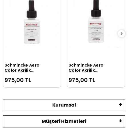
Schmincke Aero
Schmincke Aero
Sepete Ekle
Sepete Ekle
Color Akrilik
Color Akrilik
Mürekkep 28 ml. 101
Mürekkep 28 ml. 100
975,00 TL
975,00 TL
Supra White Opaque
Transparent White
Kurumsal
Müşteri Hizmetleri