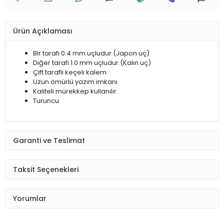
Ürün Açıklaması
Bir tarafı 0.4 mm uçludur.(Japon uç)
Diğer tarafı 1.0 mm uçludur.(Kalın uç)
Çift taraflı keçeli kalem
Uzun ömürlü yazım imkanı
Kaliteli mürekkep kullanılır.
Turuncu
Garanti ve Teslimat
Taksit Seçenekleri
Yorumlar