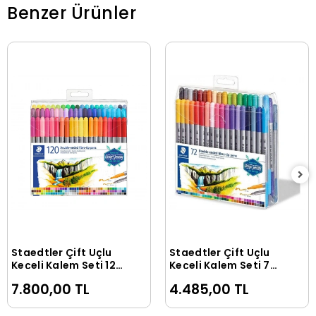
Benzer Ürünler
Staedtler Çift Uçlu
Staedtler Çift Uçlu
Sepete Ekle
Sepete Ekle
Keçeli Kalem Seti 120
Keçeli Kalem Seti 72
RENK (0.5 mm - 3
RENK (0.5 mm - 3
7.800,00 TL
4.485,00 TL
mm)
mm)