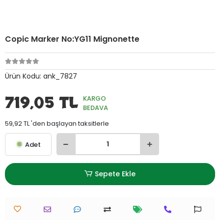
Copic Marker No:YG11 Mignonette
Ürün Kodu:
ank_7827
719,05 TL
KARGO
BEDAVA
59,92 TL 'den başlayan taksitlerle
Adet
Sepete Ekle