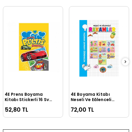
4E Prens Boyama
4E Boyama Kitabı
Sepete Ekle
Sepete Ekle
Kitabı Stickerli 16 Syf
Neşeli Ve Eğlenceli
Çocuq
Rakamlar Karatay
52,80 TL
72,00 TL
Yayınevi