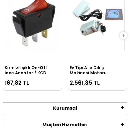
Kırmızı Işıklı On-Off
Ev Tipi Aile Dikiş
Sepete Ekle
Sepete Ekle
İnce Anahtar / KCD-
Makinesi Motoru
104
(Beyaz) 220V - 100W
167,82 TL
2.561,35 TL
/ 63HF-100
Kurumsal
Müşteri Hizmetleri