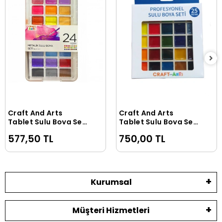
Craft And Arts
Craft And Arts
Sepete Ekle
Sepete Ekle
Tablet Sulu Boya Seti
Tablet Sulu Boya Seti
Metalik Renkler 24
25 Renk
577,50 TL
750,00 TL
Renk x 30 mm.
Kurumsal
Müşteri Hizmetleri