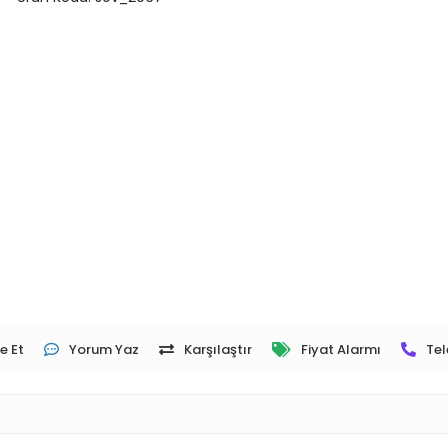
e Et
Yorum Yaz
Karşılaştır
Fiyat Alarmı
Tel