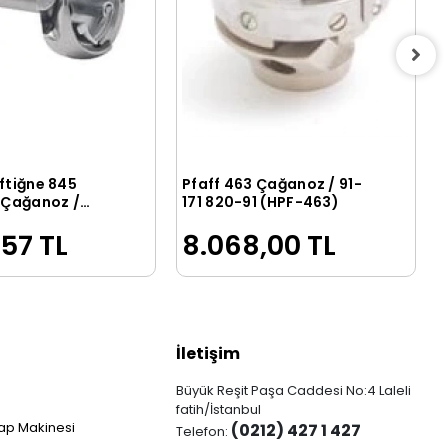
ftiğne 845
Pfaff 463 Çağanoz / 91-
Sepete Ekle
Sepete Ekle
k Çağanoz /
171 820-91 (HPF-463)
C
,57 TL
8.068,00 TL
İletişim
Büyük Reşit Paşa Caddesi No:4 Laleli
fatih/İstanbul
ap Makinesi
(0212) 427 1 427
Telefon: