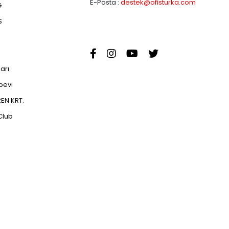
E-Posta :
destek@ofisturka.com
G
S
ları
abevi
EN KRT.
Club