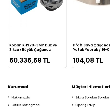
Koban KHS20-SMP Düz ve
Pfaff Saya Çağano
Sepete Ekle
Sepete Ek
Zikzak Büyük Çağanoz
Yatak Yaprak / 91-0
078-25
50.335,59 TL
104,08 TL
Kurumsal
Müşteri Hizmetleri
Hakkımızda
Sıkça Sorulan Sorular
Gizlilik Sözleşmesi
Sipariş Takip