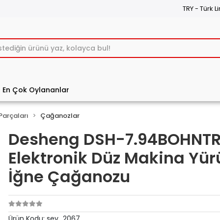
TRY - Türk Li
En Çok Oylananlar
Parçaları
Çağanozlar
Desheng DSH-7.94BOHNT
Elektronik Düz Makina Yü
İğne Çağanozu
Ürün Kodu:
sev_2067