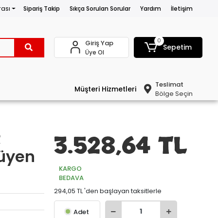
rası
Sipariş Takip
Sıkça Sorulan Sorular
Yardım
İletişim
0
Giriş Yap
Sepetim
Üye Ol
Teslimat
Müşteri Hizmetleri
Bölge Seçin
R
3.528,64 TL
rüyen
KARGO
BEDAVA
294,05 TL 'den başlayan taksitlerle
Adet