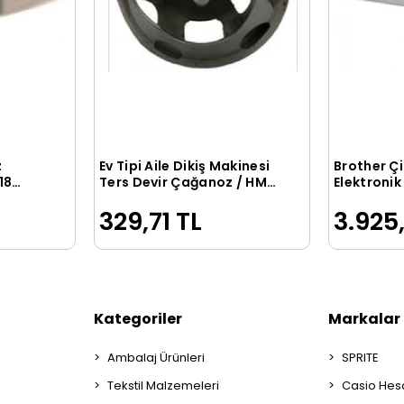
z
Ev Tipi Aile Dikiş Makinesi
Brother Çi
le
Sepete Ekle
18
Ters Devir Çağanoz / HM-
Elektroni
105
HG12-15L
329,71 TL
3.925
Kategoriler
Markalar
Ambalaj Ürünleri
SPRITE
Tekstil Malzemeleri
Casio Hes