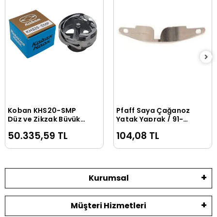
Koban KHS20-SMP
Pfaff Saya Çağanoz
Sepete Ekle
Sepete Ekle
Düz ve Zikzak Büyük
Yatak Yaprak / 91-
Çağanoz
018 078-25
50.335,59 TL
104,08 TL
Kurumsal
Müşteri Hizmetleri