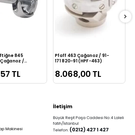
ftiğne 845
Pfaff 463 Çağanoz / 91-
Sepete Ekle
Sepete Ekle
k Çağanoz /
171 820-91 (HPF-463)
C
,57 TL
8.068,00 TL
İletişim
Büyük Reşit Paşa Caddesi No:4 Laleli
fatih/İstanbul
ap Makinesi
(0212) 427 1 427
Telefon: