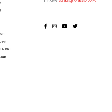
E-Posta :
destek@ofisturka.com
G
S
ları
abevi
EN KRT.
Club