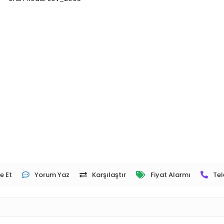
e Et
Yorum Yaz
Karşılaştır
Fiyat Alarmı
Tel