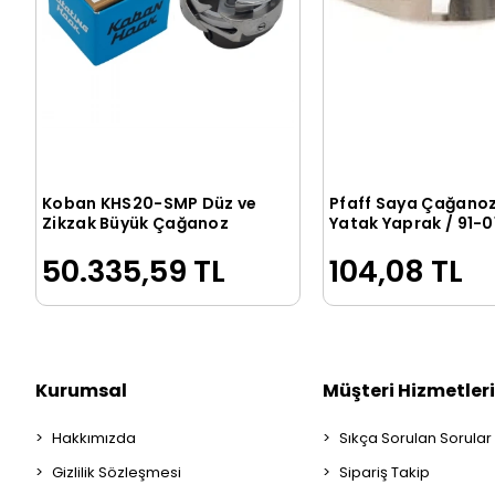
Koban KHS20-SMP Düz ve
Pfaff Saya Çağano
Sepete Ekle
Sepete Ek
Zikzak Büyük Çağanoz
Yatak Yaprak / 91-0
078-25
50.335,59 TL
104,08 TL
Kurumsal
Müşteri Hizmetleri
Hakkımızda
Sıkça Sorulan Sorular
Gizlilik Sözleşmesi
Sipariş Takip