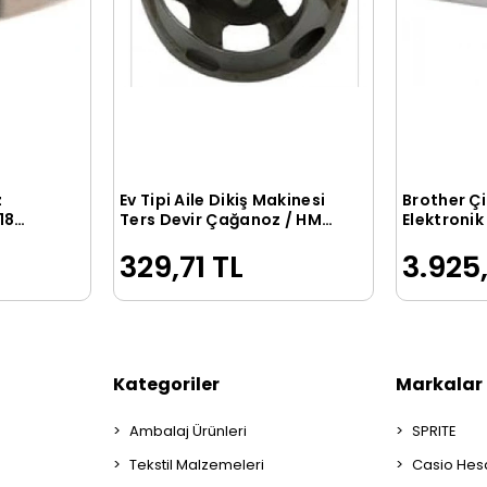
z
Ev Tipi Aile Dikiş Makinesi
Brother Çi
le
Sepete Ekle
18
Ters Devir Çağanoz / HM-
Elektroni
105
HG12-15L
329,71 TL
3.925
Kategoriler
Markalar
Ambalaj Ürünleri
SPRITE
Tekstil Malzemeleri
Casio Hes