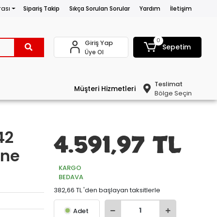
rası
Sipariş Takip
Sıkça Sorulan Sorular
Yardım
İletişim
0
Giriş Yap
Sepetim
Üye Ol
Teslimat
Müşteri Hizmetleri
Bölge Seçin
42
4.591,97 TL
ğne
KARGO
BEDAVA
382,66 TL 'den başlayan taksitlerle
Adet