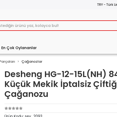
TRY - Türk Li
En Çok Oylananlar
Parçaları
Çağanozlar
Desheng HG-12-15L(NH) 8
Küçük Mekik İptalsiz Çifti
Çağanozu
Ürün Kodu:
sev_2093