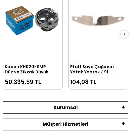
Koban KHS20-SMP
Pfaff Saya Çağanoz
Sepete Ekle
Sepete Ekle
Düz ve Zikzak Büyük
Yatak Yaprak / 91-
Çağanoz
018 078-25
50.335,59 TL
104,08 TL
Kurumsal
Müşteri Hizmetleri