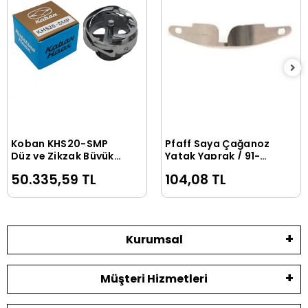
Koban KHS20-SMP
Pfaff Saya Çağanoz
Sepete Ekle
Sepete Ekle
Düz ve Zikzak Büyük
Yatak Yaprak / 91-
Çağanoz
018 078-25
50.335,59 TL
104,08 TL
Kurumsal
Müşteri Hizmetleri